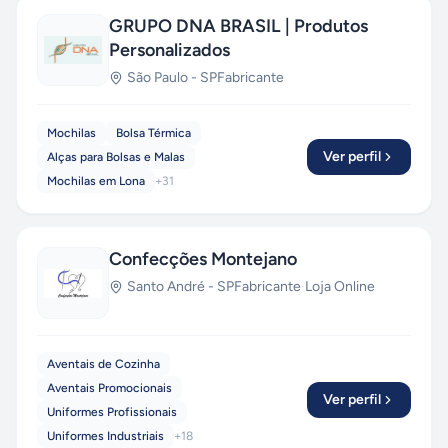
GRUPO DNA BRASIL | Produtos
Personalizados
São Paulo
-
SP
Fabricante
Mochilas
Bolsa Térmica
Ver perfil
Alças para Bolsas e Malas
Mochilas em Lona
+
31
Confecções Montejano
Santo André
-
SP
Fabricante
·
Loja Online
Aventais de Cozinha
Aventais Promocionais
Ver perfil
Uniformes Profissionais
Uniformes Industriais
+
18