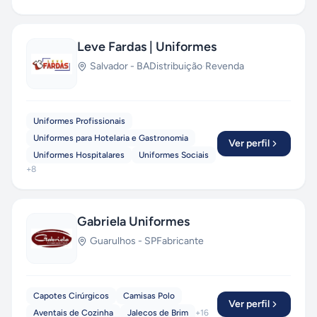
Leve Fardas | Uniformes
Salvador
-
BA
Distribuição
·
Revenda
Uniformes Profissionais
Uniformes para Hotelaria e Gastronomia
Ver perfil
Uniformes Hospitalares
Uniformes Sociais
+
8
Gabriela Uniformes
Guarulhos
-
SP
Fabricante
Capotes Cirúrgicos
Camisas Polo
Ver perfil
Aventais de Cozinha
Jalecos de Brim
+
16