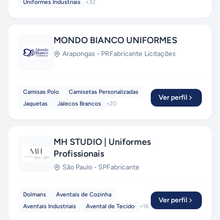
Uniformes Industriais
+
32
MONDO BIANCO UNIFORMES
Arapongas
-
PR
Fabricante
·
Licitações
Camisas Polo
Camisetas Personalizadas
Ver perfil
Jaquetas
Jalecos Brancos
+
20
MH STUDIO | Uniformes
Profissionais
São Paulo
-
SP
Fabricante
Dolmans
Aventais de Cozinha
Ver perfil
Aventais Industriais
Avental de Tecido
+
16