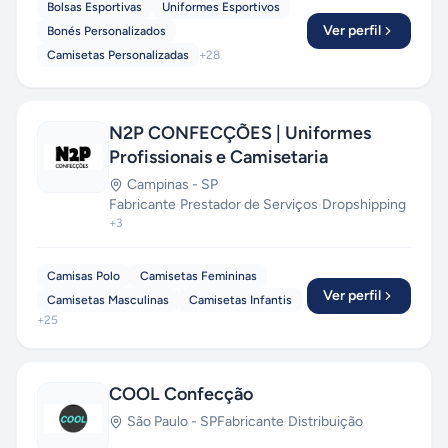
Bolsas Esportivas
Uniformes Esportivos
Ver perfil
Bonés Personalizados
Camisetas Personalizadas
+
28
N2P CONFECÇÕES | Uniformes
Profissionais e Camisetaria
Campinas
-
SP
Fabricante
·
Prestador de Serviços
·
Dropshipping
+
3
Camisas Polo
Camisetas Femininas
Ver perfil
Camisetas Masculinas
Camisetas Infantis
+
25
COOL Confecção
São Paulo
-
SP
Fabricante
·
Distribuição