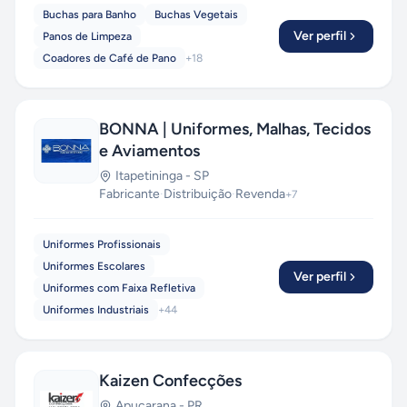
Buchas para Banho
Buchas Vegetais
Ver perfil
Panos de Limpeza
Coadores de Café de Pano
+
18
BONNA | Uniformes, Malhas, Tecidos
e Aviamentos
Itapetininga
-
SP
Fabricante
·
Distribuição
·
Revenda
+
7
Uniformes Profissionais
Uniformes Escolares
Ver perfil
Uniformes com Faixa Refletiva
Uniformes Industriais
+
44
Kaizen Confecções
Apucarana
-
PR