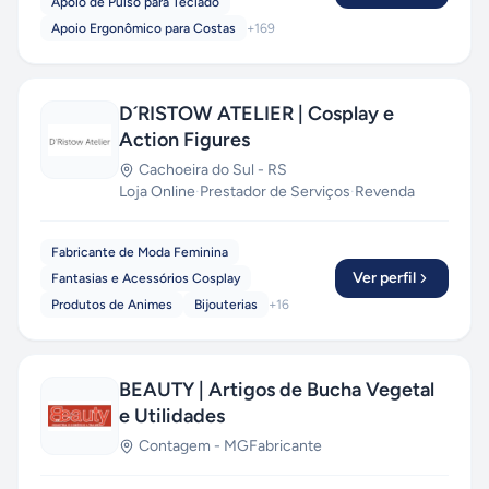
Apoio de Pulso para Teclado
Apoio Ergonômico para Costas
+
169
D´RISTOW ATELIER | Cosplay e
Action Figures
Cachoeira do Sul
-
RS
Loja Online
·
Prestador de Serviços
·
Revenda
Fabricante de Moda Feminina
Ver perfil
Fantasias e Acessórios Cosplay
Produtos de Animes
Bijouterias
+
16
BEAUTY | Artigos de Bucha Vegetal
e Utilidades
Contagem
-
MG
Fabricante