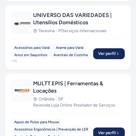
UNIVERSO DAS VARIEDADES |
Utensílios Domésticos
Teresina
-
PI
Serviços Internacionais
Acessórios para Varal
Arame para Varal
Ver perfil
Arroz em Saquinhos
Aventais de Cozinha
+
15
MULTT EPIS | Ferramentas &
Locações
Orlândia
-
SP
Revenda
·
Loja Online
·
Prestador de Serviços
Apoio de Pulso para Mouse
Acessórios Ergonômicos | Prevenção de LER
Ver perfil