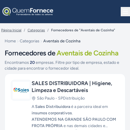
Pular para o conteúdo
Página Inicial
/
Categorias
/
Fornecedores de "Aventais de Cozinha"
Home
Categorias
Aventais de Cozinha
Fornecedores de
Aventais de Cozinha
Encontramos
20
empresas. Filtre por tipo de empresa, estado e
cidade para encontrar o fornecedor ideal.
SALES DISTRIBUIDORA | Higiene,
Limpeza e Descartáveis
São Paulo
-
SP
Distribuição
A
Sales Distribuidora
é a parceira ideal em
insumos corporativos
.
ATENDEMOS NA GRANDE SÃO PAULO COM
FROTA PRÓPRIA
e nas demais cidades e