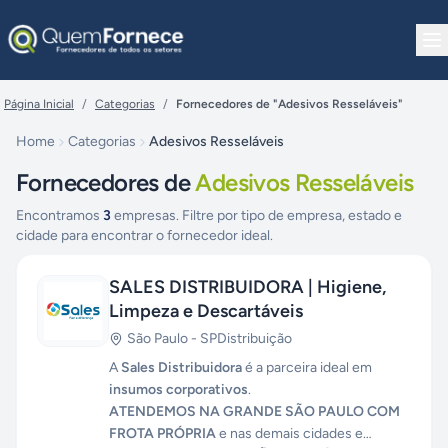
Pular para o conteúdo
Página Inicial
/
Categorias
/
Fornecedores de "Adesivos Resseláveis"
Home
Categorias
Adesivos Resseláveis
Fornecedores de
Adesivos Resseláveis
Encontramos
3
empresas. Filtre por tipo de empresa, estado e
cidade para encontrar o fornecedor ideal.
SALES DISTRIBUIDORA | Higiene,
Limpeza e Descartáveis
São Paulo
-
SP
Distribuição
A
Sales Distribuidora
é a parceira ideal em
insumos corporativos
.
ATENDEMOS NA GRANDE SÃO PAULO COM
FROTA PRÓPRIA
e nas demais cidades e