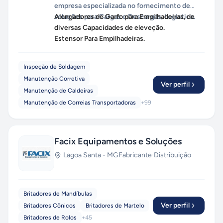
empresa especializada no fornecimento de
soluções para Cargas e Descargas, Logistica.
Alongadores de Garfo para Empilhadeiras, de
diversas Capacidades de eleveção.
Estensor Para Empilhadeiras.
Inspeção de Soldagem
Manutenção Corretiva
Ver perfil
Manutenção de Caldeiras
Manutenção de Correias Transportadoras
+
99
Facix Equipamentos e Soluções
Lagoa Santa
-
MG
Fabricante
·
Distribuição
Britadores de Mandíbulas
Ver perfil
Britadores Cônicos
Britadores de Martelo
Britadores de Rolos
+
45