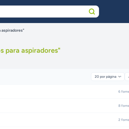
a aspiradores"
s para aspiradores
"
6
forn
8
forn
2
forn