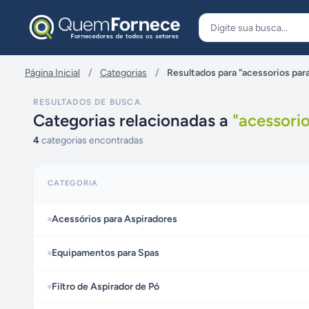
Pular para o conteúdo
Página Inicial
/
Categorias
/
Resultados para "acessorios par
RESULTADOS DE BUSCA
Categorias relacionadas a
"
acessorio
4
categorias encontradas
CATEGORIA
Acessórios para Aspiradores
Equipamentos para Spas
Filtro de Aspirador de Pó