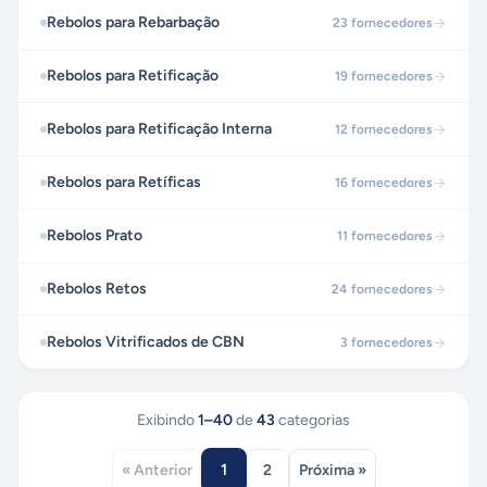
Rebolos para Rebarbação
23
fornecedores
Rebolos para Retificação
19
fornecedores
Rebolos para Retificação Interna
12
fornecedores
Rebolos para Retíficas
16
fornecedores
Rebolos Prato
11
fornecedores
Rebolos Retos
24
fornecedores
Rebolos Vitrificados de CBN
3
fornecedores
Exibindo
1
–
40
de
43
categorias
1
« Anterior
2
Próxima »