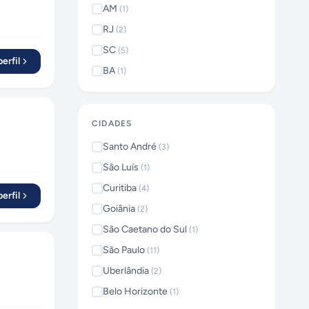
AM
(
1
)
RJ
(
2
)
SC
(
5
)
erfil
BA
(
1
)
CIDADES
Santo André
(
3
)
São Luís
(
1
)
Curitiba
(
4
)
erfil
Goiânia
(
2
)
São Caetano do Sul
(
1
)
São Paulo
(
11
)
Uberlândia
(
2
)
Belo Horizonte
(
1
)