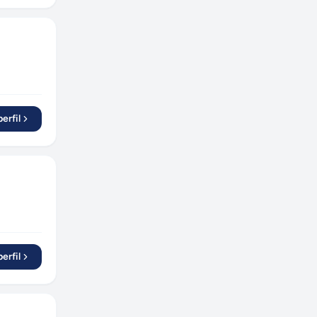
Contagem
(
1
)
Chapecó
(
1
)
Salvador
(
1
)
Guarulhos
(
2
)
Abelardo Luz
(
1
)
Cabo Frio
(
1
)
erfil
São Bernardo do Campo
(
1
)
Jaraguá do Sul
(
1
)
Piraju
(
1
)
erfil