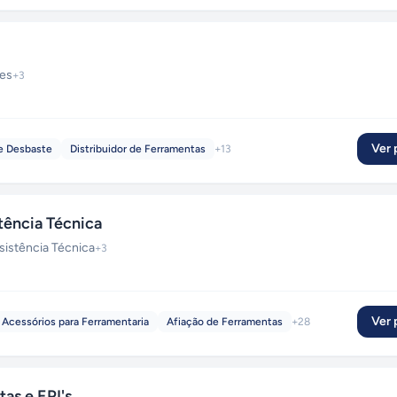
ões
+
3
Ver p
e Desbaste
Distribuidor de Ferramentas
+
13
ência Técnica
sistência Técnica
+
3
Ver p
Acessórios para Ferramentaria
Afiação de Ferramentas
+
28
as e EPI's