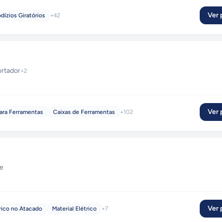
Ver p
dízios Giratórios
+
42
rtador
+
2
Ver p
para Ferramentas
Caixas de Ferramentas
+
102
ne
Ver p
trico no Atacado
Material Elétrico
+
7