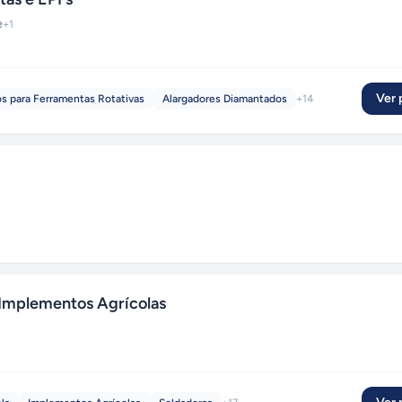
e
+
1
Ver p
s para Ferramentas Rotativas
Alargadores Diamantados
+
14
 Implementos Agrícolas