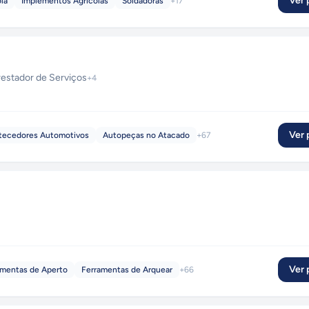
Ver p
la
Implementos Agrícolas
Soldadoras
+
17
restador de Serviços
+
4
Ver p
tecedores Automotivos
Autopeças no Atacado
+
67
Ver p
amentas de Aperto
Ferramentas de Arquear
+
66