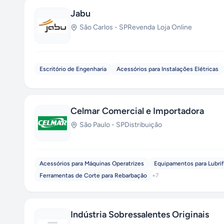
Jabu
São Carlos
-
SP
Revenda
·
Loja Online
Escritório de Engenharia
Acessórios para Instalações Elétricas
Celmar Comercial e Importadora
São Paulo
-
SP
Distribuição
Acessórios para Máquinas Operatrizes
Equipamentos para Lubri
Ferramentas de Corte para Rebarbação
+
7
Indústria Sobressalentes Originais