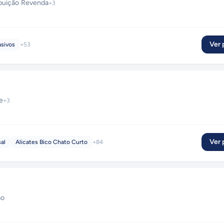
ibuição
·
Revenda
+
3
Ver p
asivos
+
53
e
+
3
Ver p
sal
Alicates Bico Chato Curto
+
84
ão