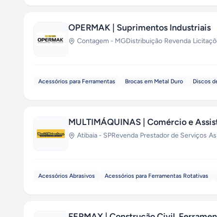
OPERMAK | Suprimentos Industriais
Contagem
-
MG
Distribuição
·
Revenda
·
Licitaç
Acessórios para Ferramentas
Brocas em Metal Duro
Discos d
MULTIMÁQUINAS | Comércio e Assist
Atibaia
-
SP
Revenda
·
Prestador de Serviços
·
As
Acessórios Abrasivos
Acessórios para Ferramentas Rotativas
FERMAX | Construção Civil, Ferrament