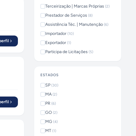
Terceirização | Marcas Próprias
(
2
)
Prestador de Serviços
(
8
)
Assistência Téc. | Manutenção
(
6
)
Importador
(
10
)
erfil
Exportador
(
1
)
Participa de Licitações
(
5
)
ESTADOS
SP
(
30
)
MA
(
2
)
erfil
PR
(
6
)
GO
(
2
)
MG
(
4
)
MT
(
1
)