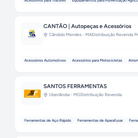
Acessórios para Tratores
Equipamentos para Pulverização Agríco
CANTÃO | Autopeças e Acessórios
Cândido Mendes
-
MA
Distribuição
·
Revenda
·
P
Acessórios Automotivos
Acessórios para Motocicletas
Amor
SANTOS FERRAMENTAS
Uberlândia
-
MG
Distribuição
·
Revenda
Ferramentas de Aço Rápido
Ferramentas de Aparafusar
Ferr