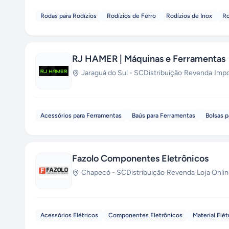
Rodas para Rodízios
Rodízios de Ferro
Rodízios de Inox
Ro
RJ HAMER | Máquinas e Ferramentas
Jaraguá do Sul
-
SC
Distribuição
·
Revenda
·
Impo
Acessórios para Ferramentas
Baús para Ferramentas
Bolsas 
Fazolo Componentes Eletrônicos
Chapecó
-
SC
Distribuição
·
Revenda
·
Loja Onli
Acessórios Elétricos
Componentes Eletrônicos
Material Elé