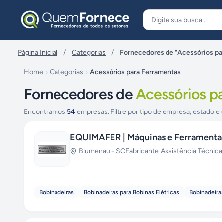
Pular para o conteúdo
Página Inicial
/
Categorias
/
Fornecedores de "Acessórios pa
Home
Categorias
Acessórios para Ferramentas
Fornecedores de
Acessórios p
Encontramos
54
empresas. Filtre por tipo de empresa, estado e 
EQUIMAFER | Máquinas e Ferramenta
Blumenau
-
SC
Fabricante
·
Assistência Técnica
Bobinadeiras
Bobinadeiras para Bobinas Elétricas
Bobinadeira