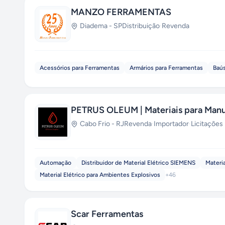
MANZO FERRAMENTAS
Diadema
-
SP
Distribuição
·
Revenda
Acessórios para Ferramentas
Armários para Ferramentas
Baús
PETRUS OLEUM | Materiais para Manu
Cabo Frio
-
RJ
Revenda
·
Importador
·
Licitações
Automação
Distribuidor de Material Elétrico SIEMENS
Materia
Material Elétrico para Ambientes Explosivos
+
46
Scar Ferramentas