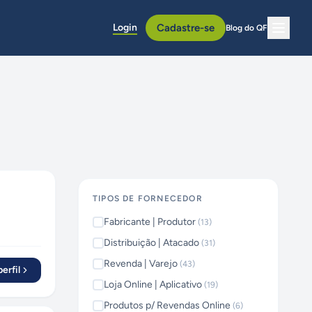
Login
Cadastre-se
Blog do QF
TIPOS DE FORNECEDOR
Fabricante | Produtor
(
13
)
Distribuição | Atacado
(
31
)
Revenda | Varejo
(
43
)
erfil
Loja Online | Aplicativo
(
19
)
Produtos p/ Revendas Online
(
6
)