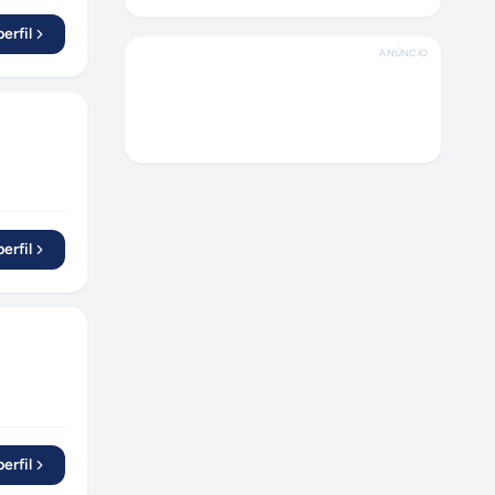
Piracicaba
(
1
)
erfil
Campinas
(
3
)
ANÚNCIO
Pontes e Lacerda
(
1
)
Manaus
(
1
)
Campo Largo
(
1
)
Rio de Janeiro
(
1
)
Joinville
(
1
)
Diadema
(
3
)
erfil
Sorocaba
(
1
)
Maringá
(
1
)
Arujá
(
1
)
São Carlos
(
1
)
Cândido Mendes
(
1
)
Blumenau
(
1
)
erfil
Atibaia
(
1
)