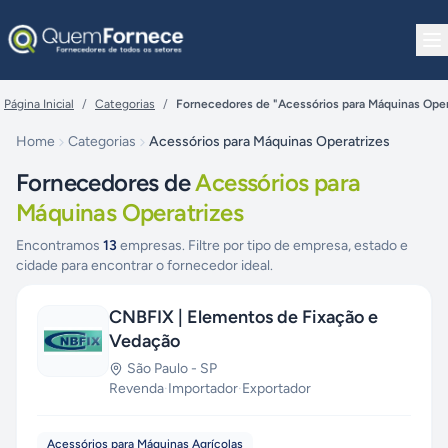
Pular para o conteúdo
Página Inicial
/
Categorias
/
Fornecedores de "Acessórios para Máquinas Oper
Home
Categorias
Acessórios para Máquinas Operatrizes
Fornecedores de
Acessórios para
Máquinas Operatrizes
Encontramos
13
empresas. Filtre por tipo de empresa, estado e
cidade para encontrar o fornecedor ideal.
CNBFIX | Elementos de Fixação e
Vedação
São Paulo
-
SP
Revenda
·
Importador
·
Exportador
Acessórios para Máquinas Agrícolas