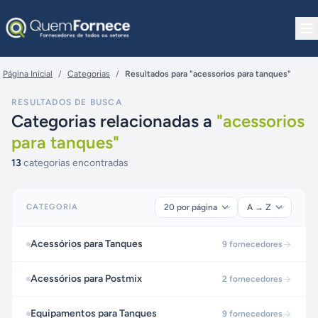
Pular para o conteúdo
Página Inicial
/
Categorias
/
Resultados para "acessorios para tanques"
RESULTADOS DE BUSCA
Categorias relacionadas a
"
acessorios
para tanques
"
13
categorias encontradas
CATEGORIA
Acessórios para Tanques
9
fornecedores
Acessórios para Postmix
2
fornecedores
Equipamentos para Tanques
9
fornecedores