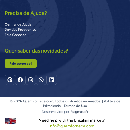
Precisa de Ajuda?
Central de Ajuda
Dúvidas Frequentes
Fale Conosco
Quer saber das novidades?
Fale conosco!
© 2026 QuemFornece.com. Todos os direitos reservados. |
Política de
Privacidade
|
Termos de Uso
Desenvolvido por
Pragmasoft
Need help with the Brazilian market?
info@quemfornece.com