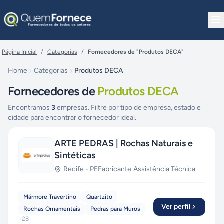
Pular para o conteúdo
Página Inicial
/
Categorias
/
Fornecedores de "Produtos DECA"
Home
Categorias
Produtos DECA
Fornecedores de
Produtos DECA
Encontramos
3
empresas. Filtre por tipo de empresa, estado e
cidade para encontrar o fornecedor ideal.
ARTE PEDRAS | Rochas Naturais e
Sintéticas
Recife
-
PE
Fabricante
·
Assistência Técnica
Mármore Travertino
Quartzito
Ver perfil
Rochas Ornamentais
Pedras para Muros
+
28