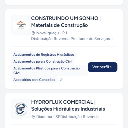
CONSTRUINDO UM SONHO |
Materiais de Construção
Nova Iguaçu
-
RJ
Distribuição
·
Revenda
·
Prestador de Serviços
+
1
Acabamentos de Registros Hidráulicos
Acabamentos para a Construção Civil
Ver perfil
Acabamentos Plásticos para a Construção
Civil
Acessórios para Conexões
+
21
HYDROFLUX COMERCIAL |
Soluções Hidráulicas Industriais
Diadema
-
SP
Distribuição
·
Revenda