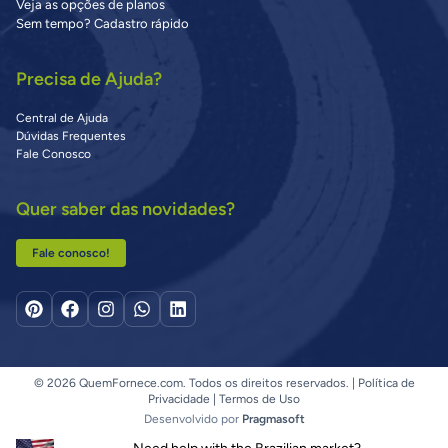
Veja as opções de planos
Sem tempo? Cadastro rápido
Precisa de Ajuda?
Central de Ajuda
Dúvidas Frequentes
Fale Conosco
Quer saber das novidades?
Fale conosco!
© 2026 QuemFornece.com. Todos os direitos reservados. |
Política de
Privacidade
|
Termos de Uso
Desenvolvido por
Pragmasoft