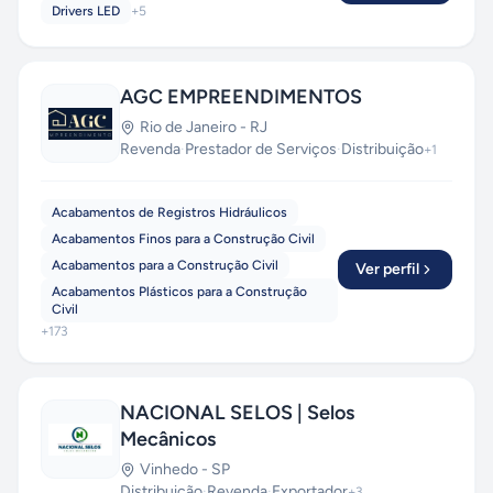
Drivers LED
+
5
AGC EMPREENDIMENTOS
Rio de Janeiro
-
RJ
Revenda
·
Prestador de Serviços
·
Distribuição
+
1
Acabamentos de Registros Hidráulicos
Acabamentos Finos para a Construção Civil
Acabamentos para a Construção Civil
Ver perfil
Acabamentos Plásticos para a Construção
Civil
+
173
NACIONAL SELOS | Selos
Mecânicos
Vinhedo
-
SP
Distribuição
·
Revenda
·
Exportador
+
3