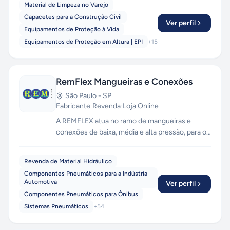
Material de Limpeza no Varejo
Capacetes para a Construção Civil
Ver perfil
Equipamentos de Proteção à Vida
Equipamentos de Proteção em Altura | EPI
+
15
RemFlex Mangueiras e Conexões
São Paulo
-
SP
Fabricante
·
Revenda
·
Loja Online
A REMFLEX atua no ramo de mangueiras e
conexões de baixa, média e alta pressão, para os
diversos segmentos. Somos uma empresa
familiar e prezamos pelo respeito e qualidade de
Revenda de Material Hidráulico
serviço oferecido, em todas as etapas da venda
Componentes Pneumáticos para a Indústria
e da pós-venda.
Automotiva
Ver perfil
Componentes Pneumáticos para Ônibus
Sistemas Pneumáticos
+
54