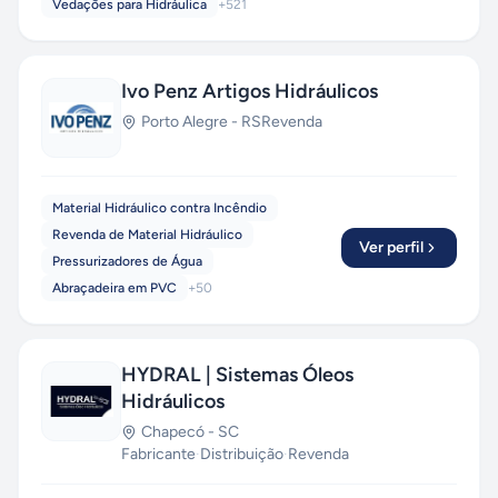
Vedações para Hidráulica
+
521
Ivo Penz Artigos Hidráulicos
Porto Alegre
-
RS
Revenda
Material Hidráulico contra Incêndio
Revenda de Material Hidráulico
Ver perfil
Pressurizadores de Água
Abraçadeira em PVC
+
50
HYDRAL | Sistemas Óleos
Hidráulicos
Chapecó
-
SC
Fabricante
·
Distribuição
·
Revenda