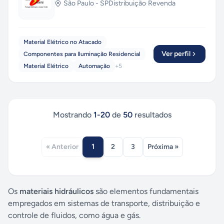
São Paulo
-
SP
Distribuição
·
Revenda
Material Elétrico no Atacado
Ver perfil
Componentes para Iluminação Residencial
Material Elétrico
Automação
+
5
Mostrando
1
-
20
de
50
resultados
1
« Anterior
2
3
Próxima »
Os
materiais hidráulicos
são elementos fundamentais
empregados em sistemas de transporte, distribuição e
controle de fluidos, como água e gás.