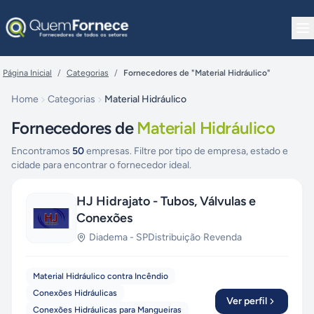
Pular para o conteúdo
Página Inicial
/
Categorias
/
Fornecedores de "Material Hidráulico"
Home
Categorias
Material Hidráulico
Fornecedores de
Material Hidráulico
Encontramos
50
empresas. Filtre por tipo de empresa, estado e
cidade para encontrar o fornecedor ideal.
HJ Hidrajato - Tubos, Válvulas e
Conexões
Diadema
-
SP
Distribuição
·
Revenda
Material Hidráulico contra Incêndio
Conexões Hidráulicas
Ver perfil
Conexões Hidráulicas para Mangueiras