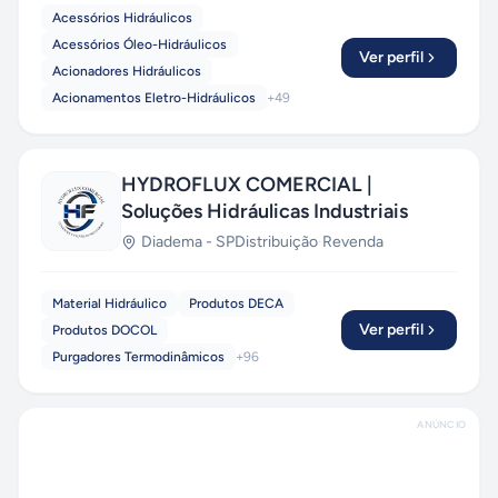
Acessórios Hidráulicos
Acessórios Óleo-Hidráulicos
Ver perfil
Acionadores Hidráulicos
Acionamentos Eletro-Hidráulicos
+
49
HYDROFLUX COMERCIAL |
Soluções Hidráulicas Industriais
Diadema
-
SP
Distribuição
·
Revenda
Material Hidráulico
Produtos DECA
Ver perfil
Produtos DOCOL
Purgadores Termodinâmicos
+
96
ANÚNCIO