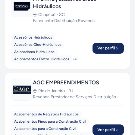
Hidráulicos
Chapecó
-
SC
Fabricante
·
Distribuição
·
Revenda
Acessórios Hidráulicos
Acessórios Óleo-Hidráulicos
Ver perfil
Acionadores Hidráulicos
Acionamentos Eletro-Hidráulicos
+
49
AGC EMPREENDIMENTOS
Rio de Janeiro
-
RJ
Revenda
·
Prestador de Serviços
·
Distribuição
+
1
Acabamentos de Registros Hidráulicos
Acabamentos Finos para a Construção Civil
Acabamentos para a Construção Civil
Ver perfil