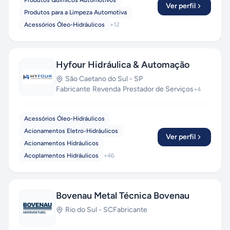
Produtos Químicos Automotivos
Ver perfil
Produtos para a Limpeza Automotiva
Acessórios Óleo-Hidráulicos
+
12
Hyfour Hidráulica & Automação
São Caetano do Sul
-
SP
Fabricante
·
Revenda
·
Prestador de Serviços
+
4
Acessórios Óleo-Hidráulicos
Acionamentos Eletro-Hidráulicos
Ver perfil
Acionamentos Hidráulicos
Acoplamentos Hidráulicos
+
46
Bovenau Metal Técnica Bovenau
Rio do Sul
-
SC
Fabricante