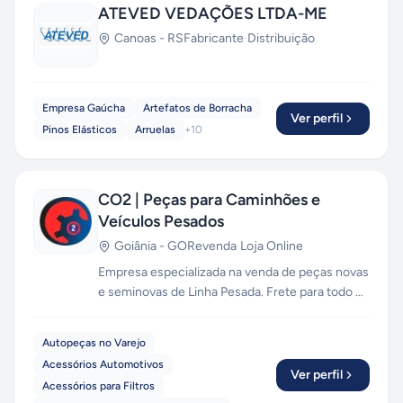
ATEVED VEDAÇÕES LTDA-ME
Canoas
-
RS
Fabricante
·
Distribuição
Empresa Gaúcha
Artefatos de Borracha
Ver perfil
Pinos Elásticos
Arruelas
+
10
CO2 | Peças para Caminhões e
Veículos Pesados
Goiânia
-
GO
Revenda
·
Loja Online
Empresa especializada na venda de peças novas
e seminovas de Linha Pesada. Frete para todo o
Brasil.
Autopeças no Varejo
Acessórios Automotivos
Ver perfil
Acessórios para Filtros