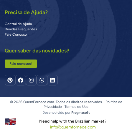
Precisa de Ajuda?
Central de Ajuda
Dúvidas Frequentes
Fale Conosco
Quer saber das novidades?
Fale conosco!
© 2026 QuemFornece.com. Todos os direitos reservados. |
Política de
Privacidade
|
Termos de Uso
Desenvolvido por
Pragmasoft
Need help with the Brazilian market?
info@quemfornece.com