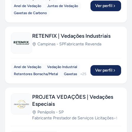
Ver perfil
Anel de Vedação
Juntas de Vedação
Gaxetas de Carbono
RETENFIX | Vedações Industriais
Campinas
-
SP
Fabricante
·
Revenda
Anel de Vedação
Vedação Industrial
Ver perfil
Retentores Borracha/Metal
Gaxetas
+
25
PROJETA VEDAÇÕES | Vedações
Especiais
Penápolis
-
SP
Fabricante
·
Prestador de Serviços
·
Licitações
+
1