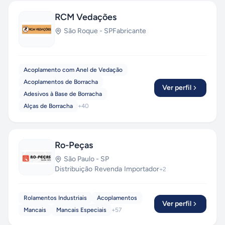
RCM Vedações
São Roque
-
SP
Fabricante
Acoplamento com Anel de Vedação
Acoplamentos de Borracha
Ver perfil
Adesivos à Base de Borracha
Alças de Borracha
+
40
Ro-Peças
São Paulo
-
SP
Distribuição
·
Revenda
·
Importador
+
2
Rolamentos Industriais
Acoplamentos
Ver perfil
Mancais
Mancais Especiais
+
57