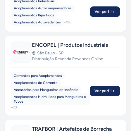
Acoplamentos Industriais
estoque grande, com disponibilidade de envio
Acoplamentos Autocompensadores
via aéreo, transportadoras, moto-express,
Ver perfil
Acoplamentos Bipartidos
correios e retirada em loja física! Temos
Acoplamentos Autovedantes
+
190
produtos importados e nacionais, com garantia
de originalidade do fabricante.
ENCOPEL | Produtos Industriais
São Paulo
-
SP
Distribuição
·
Revenda
·
Revendas Online
Correntes para Acoplamentos
Acoplamentos de Corrente
Acessórios para Mangueiras de Incêndio
Ver perfil
Acoplamentos Hidráulicos para Mangueiras e
Tubos
+
70
TRAFBOR | Artefatos de Borracha