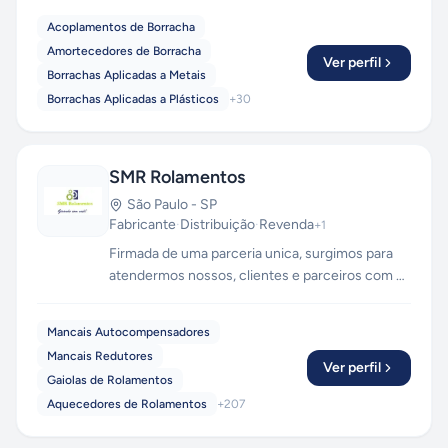
Acoplamentos de Borracha
Amortecedores de Borracha
Ver perfil
Borrachas Aplicadas a Metais
Borrachas Aplicadas a Plásticos
+
30
SMR Rolamentos
São Paulo
-
SP
Fabricante
·
Distribuição
·
Revenda
+
1
Firmada de uma parceria unica, surgimos para
atendermos nossos, clientes e parceiros com o
que há de mais avançado, com tecnologia de
ponta. Mais de 40 anos de experiência para
Mancais Autocompensadores
promover maior qualidade no mercado de peças
Mancais Redutores
de reposição para a industria.
Ver perfil
Gaiolas de Rolamentos
Aquecedores de Rolamentos
+
207