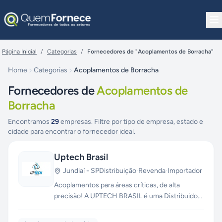
Pular para o conteúdo
Página Inicial
/
Categorias
/
Fornecedores de "Acoplamentos de Borracha"
Home
Categorias
Acoplamentos de Borracha
Fornecedores de
Acoplamentos de
Borracha
Encontramos
29
empresas. Filtre por tipo de empresa, estado e
cidade para encontrar o fornecedor ideal.
Uptech Brasil
Jundiaí
-
SP
Distribuição
·
Revenda
·
Importador
Acoplamentos para áreas críticas, de alta
precisão! A UPTECH BRASIL é uma Distribuidora
Autorizada de Acoplamentos, Terminais
Rotulares e Rolamentos Lineares. Mantemos em