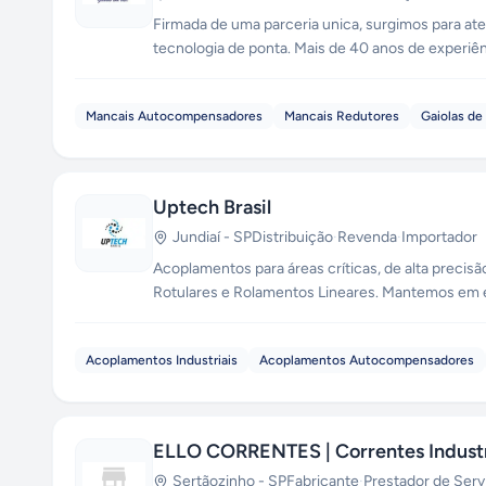
Firmada de uma parceria unica, surgimos para at
tecnologia de ponta. Mais de 40 anos de experiê
industria.
Mancais Autocompensadores
Mancais Redutores
Gaiolas de
Uptech Brasil
Jundiaí
-
SP
Distribuição
·
Revenda
·
Importador
Acoplamentos para áreas críticas, de alta precisão! A UPTECH BRASIL é uma Distribuidora Autorizada de Acoplamentos, Term
Rotulares e Rolamentos Lineares. Mantemos em es
express, co
Acoplamentos Industriais
Acoplamentos Autocompensadores
ELLO CORRENTES | Correntes Industr
Sertãozinho
-
SP
Fabricante
·
Prestador de Serv