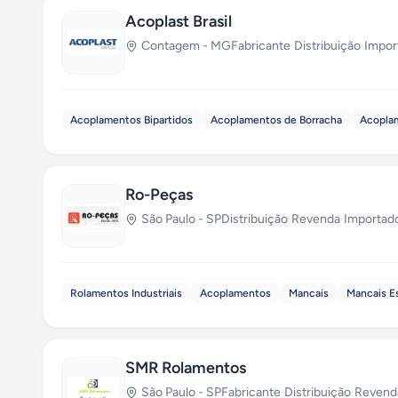
Acoplast Brasil
Contagem
-
MG
Fabricante
·
Distribuição
·
Impor
Acoplamentos Bipartidos
Acoplamentos de Borracha
Acopla
Ro-Peças
São Paulo
-
SP
Distribuição
·
Revenda
·
Importad
Rolamentos Industriais
Acoplamentos
Mancais
Mancais E
SMR Rolamentos
São Paulo
-
SP
Fabricante
·
Distribuição
·
Revend