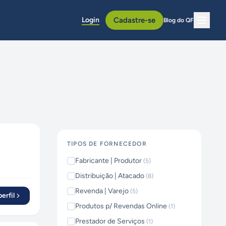
Login
Cadastre-se
Blog do QF
TIPOS DE FORNECEDOR
Fabricante | Produtor
(
5
)
Distribuição | Atacado
(
8
)
Revenda | Varejo
(
5
)
erfil
Produtos p/ Revendas Online
(
1
)
Prestador de Serviços
(
1
)