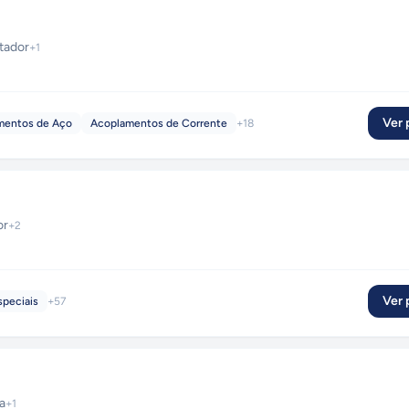
tador
+
1
Ver p
mentos de Aço
Acoplamentos de Corrente
+
18
or
+
2
Ver p
speciais
+
57
a
+
1