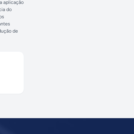
a aplicação
cia do
os
antes
dução de