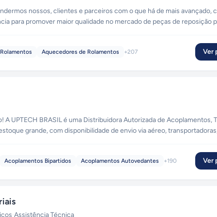
endermos nossos, clientes e parceiros com o que há de mais avançado,
ncia para promover maior qualidade no mercado de peças de reposição p
Ver p
 Rolamentos
Aquecedores de Rolamentos
+
207
inais
toque grande, com disponibilidade de envio via aéreo, transportadoras
rreios e retirada em loja física! Temos produtos importados e nacionais, com garantia de originalidade do fab
Ver p
Acoplamentos Bipartidos
Acoplamentos Autovedantes
+
190
iais
iços
·
Assistência Técnica