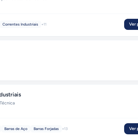
Ver p
Correntes Industriais
+
11
dustriais
 Técnica
Ver p
Barras de Aço
Barras Forjadas
+
13