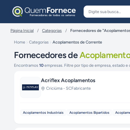
Pular para o conteúdo
Página Inicial
/
Categorias
/
Fornecedores de "Acoplamentos
Home
Categorias
Acoplamentos de Corrente
Fornecedores de
Acoplamento
Encontramos
10
empresas. Filtre por tipo de empresa, estado e 
Acriflex Acoplamentos
Criciúma
-
SC
Fabricante
Acoplamentos Industriais
Acoplamentos Bipartidos
Acoplame