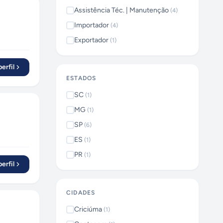
Assistência Téc. | Manutenção
(
4
)
Importador
(
4
)
Exportador
(
1
)
erfil
ESTADOS
SC
(
1
)
MG
(
1
)
SP
(
6
)
ES
(
1
)
PR
(
1
)
erfil
CIDADES
Criciúma
(
1
)