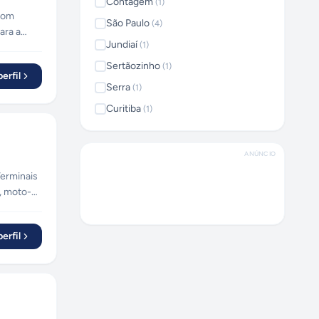
Contagem
(
1
)
 com
São Paulo
(
4
)
ara a
Jundiaí
(
1
)
Sertãozinho
(
1
)
erfil
Serra
(
1
)
Curitiba
(
1
)
ANÚNCIO
, moto-
ricante.
erfil