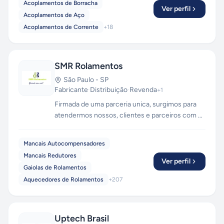
Acoplamentos de Borracha
Ver perfil
Acoplamentos de Aço
Acoplamentos de Corrente
+
18
SMR Rolamentos
São Paulo
-
SP
Fabricante
·
Distribuição
·
Revenda
+
1
Firmada de uma parceria unica, surgimos para
atendermos nossos, clientes e parceiros com o
que há de mais avançado, com tecnologia de
ponta. Mais de 40 anos de experiência para
Mancais Autocompensadores
promover maior qualidade no mercado de peças
Mancais Redutores
de reposição para a industria.
Ver perfil
Gaiolas de Rolamentos
Aquecedores de Rolamentos
+
207
Uptech Brasil