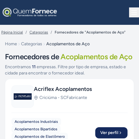
Pular para o conteúdo
Página Inicial
/
Categorias
/
Fornecedores de "Acoplamentos de Aço"
Home
Categorias
Acoplamentos de Aço
Fornecedores de
Acoplamentos de Aço
Encontramos
11
empresas. Filtre por tipo de empresa, estado e
cidade para encontrar o fornecedor ideal.
Acriflex Acoplamentos
Criciúma
-
SC
Fabricante
Acoplamentos Industriais
Acoplamentos Bipartidos
Ver perfil
Acoplamentos de Elastômero