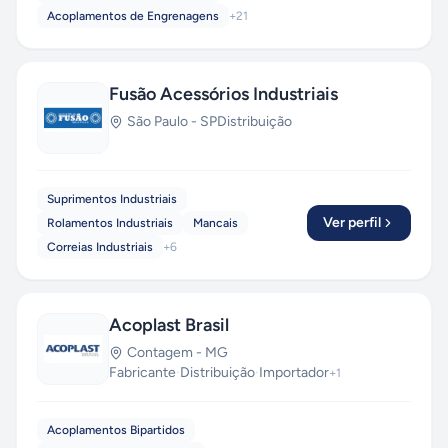
Acoplamentos de Engrenagens
+
21
Fusão Acessórios Industriais
São Paulo
-
SP
Distribuição
Suprimentos Industriais
Ver perfil
Rolamentos Industriais
Mancais
Correias Industriais
+
6
Acoplast Brasil
Contagem
-
MG
Fabricante
·
Distribuição
·
Importador
+
1
Acoplamentos Bipartidos