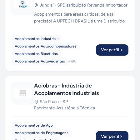
Jundiaí
-
SP
Distribuição
·
Revenda
·
Importador
Acoplamentos para áreas críticas, de alta
precisão! A UPTECH BRASIL é uma Distribuidora
Autorizada de Acoplamentos, Terminais
Rotulares e Rolamentos Lineares. Mantemos em
Acoplamentos Industriais
estoque grande, com disponibilidade de envio
Acoplamentos Autocompensadores
via aéreo, transportadoras, moto-express,
Ver perfil
Acoplamentos Bipartidos
correios e retirada em loja física! Temos
Acoplamentos Autovedantes
+
190
produtos importados e nacionais, com garantia
de originalidade do fabricante.
Aciobras - Indústria de
Acoplamentos Industriais
São Paulo
-
SP
Fabricante
·
Assistência Técnica
Acoplamentos de Aço
Acoplamentos de Engrenagens
Ver perfil