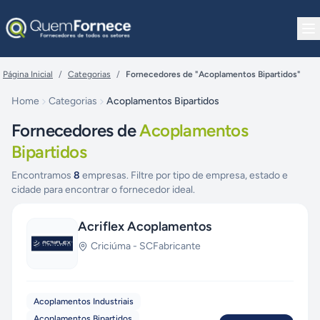
Pular para o conteúdo
Página Inicial
/
Categorias
/
Fornecedores de "Acoplamentos Bipartidos"
Home
Categorias
Acoplamentos Bipartidos
Fornecedores de
Acoplamentos
Bipartidos
Encontramos
8
empresas. Filtre por tipo de empresa, estado e
cidade para encontrar o fornecedor ideal.
Acriflex Acoplamentos
Criciúma
-
SC
Fabricante
Acoplamentos Industriais
Acoplamentos Bipartidos