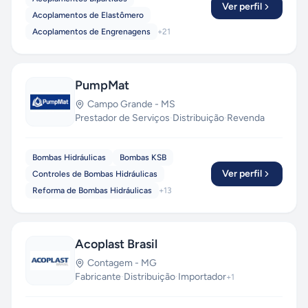
Ver perfil
Acoplamentos de Elastômero
Acoplamentos de Engrenagens
+
21
PumpMat
Campo Grande
-
MS
Prestador de Serviços
·
Distribuição
·
Revenda
Bombas Hidráulicas
Bombas KSB
Ver perfil
Controles de Bombas Hidráulicas
Reforma de Bombas Hidráulicas
+
13
Acoplast Brasil
Contagem
-
MG
Fabricante
·
Distribuição
·
Importador
+
1