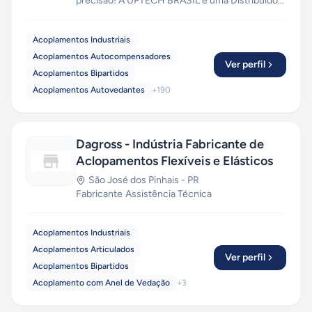
precisão! A UPTECH BRASIL é uma Distribuidora
Autorizada de Acoplamentos, Terminais
Rotulares e Rolamentos Lineares. Mantemos em
Acoplamentos Industriais
estoque grande, com disponibilidade de envio
Acoplamentos Autocompensadores
via aéreo, transportadoras, moto-express,
Ver perfil
Acoplamentos Bipartidos
correios e retirada em loja física! Temos
Acoplamentos Autovedantes
+
190
produtos importados e nacionais, com garantia
de originalidade do fabricante.
Dagross - Indústria Fabricante de
Aclopamentos Flexíveis e Elásticos
São José dos Pinhais
-
PR
Fabricante
·
Assistência Técnica
Acoplamentos Industriais
Acoplamentos Articulados
Ver perfil
Acoplamentos Bipartidos
Acoplamento com Anel de Vedação
+
3