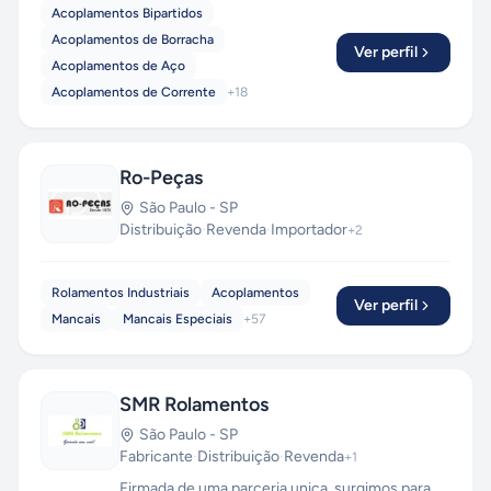
Acoplamentos Bipartidos
Acoplamentos de Borracha
Ver perfil
Acoplamentos de Aço
Acoplamentos de Corrente
+
18
Ro-Peças
São Paulo
-
SP
Distribuição
·
Revenda
·
Importador
+
2
Rolamentos Industriais
Acoplamentos
Ver perfil
Mancais
Mancais Especiais
+
57
SMR Rolamentos
São Paulo
-
SP
Fabricante
·
Distribuição
·
Revenda
+
1
Firmada de uma parceria unica, surgimos para