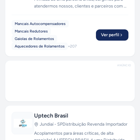
atendermos nossos, clientes e parceiros com o
que há de mais avançado, com tecnologia de
ponta. Mais de 40 anos de experiência para
Mancais Autocompensadores
promover maior qualidade no mercado de peças
Mancais Redutores
de reposição para a industria.
Ver perfil
Gaiolas de Rolamentos
Aquecedores de Rolamentos
+
207
ANÚNCIO
Uptech Brasil
Jundiaí
-
SP
Distribuição
·
Revenda
·
Importador
Acoplamentos para áreas críticas, de alta