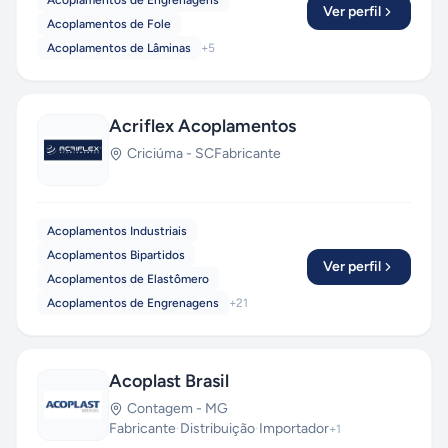
Acoplamentos de Engrenagens
Ver perfil
Acoplamentos de Fole
Acoplamentos de Lâminas
+
5
Acriflex Acoplamentos
Criciúma
-
SC
Fabricante
Acoplamentos Industriais
Acoplamentos Bipartidos
Ver perfil
Acoplamentos de Elastômero
Acoplamentos de Engrenagens
+
21
Acoplast Brasil
Contagem
-
MG
Fabricante
·
Distribuição
·
Importador
+
1