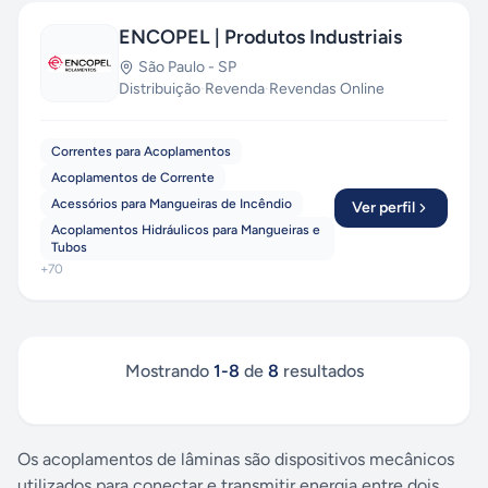
ENCOPEL | Produtos Industriais
São Paulo
-
SP
Distribuição
·
Revenda
·
Revendas Online
Correntes para Acoplamentos
Acoplamentos de Corrente
Acessórios para Mangueiras de Incêndio
Ver perfil
Acoplamentos Hidráulicos para Mangueiras e
Tubos
+
70
Mostrando
1
-
8
de
8
resultados
Os acoplamentos de lâminas são dispositivos mecânicos
utilizados para conectar e transmitir energia entre dois