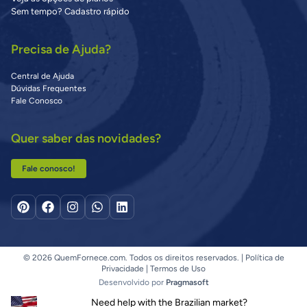
Sem tempo? Cadastro rápido
Precisa de Ajuda?
Central de Ajuda
Dúvidas Frequentes
Fale Conosco
Quer saber das novidades?
Fale conosco!
© 2026 QuemFornece.com. Todos os direitos reservados. |
Política de
Privacidade
|
Termos de Uso
Desenvolvido por
Pragmasoft
Need help with the Brazilian market?