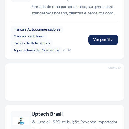
Firmada de uma parceria unica, surgimos para
atendermos nossos, clientes e parceiros com o
que há de mais avançado, com tecnologia de
ponta. Mais de 40 anos de experiência para
Mancais Autocompensadores
promover maior qualidade no mercado de peças
Mancais Redutores
de reposição para a industria.
Ver perfil
Gaiolas de Rolamentos
Aquecedores de Rolamentos
+
207
ANÚNCIO
Uptech Brasil
Jundiaí
-
SP
Distribuição
·
Revenda
·
Importador