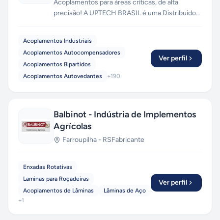
Acoplamentos para áreas críticas, de alta
precisão! A UPTECH BRASIL é uma Distribuidora
Autorizada de Acoplamentos, Terminais
Rotulares e Rolamentos Lineares. Mantemos em
Acoplamentos Industriais
estoque grande, com disponibilidade de envio
Acoplamentos Autocompensadores
via aéreo, transportadoras, moto-express,
Ver perfil
Acoplamentos Bipartidos
correios e retirada em loja física! Temos
Acoplamentos Autovedantes
+
190
produtos importados e nacionais, com garantia
de originalidade do fabricante.
Balbinot - Indústria de Implementos
Agrícolas
Farroupilha
-
RS
Fabricante
Enxadas Rotativas
Laminas para Roçadeiras
Ver perfil
Acoplamentos de Lâminas
Lâminas de Aço
+
1