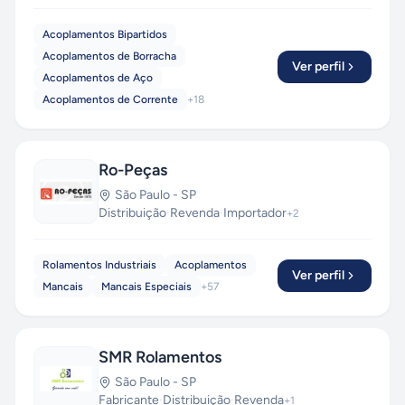
Acoplamentos Bipartidos
Acoplamentos de Borracha
Ver perfil
Acoplamentos de Aço
Acoplamentos de Corrente
+
18
Ro-Peças
São Paulo
-
SP
Distribuição
·
Revenda
·
Importador
+
2
Rolamentos Industriais
Acoplamentos
Ver perfil
Mancais
Mancais Especiais
+
57
SMR Rolamentos
São Paulo
-
SP
Fabricante
·
Distribuição
·
Revenda
+
1