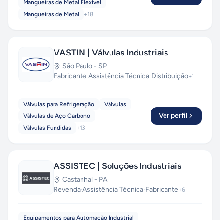
Mangueiras de Metal Flexível
Mangueiras de Metal
+
18
VASTIN | Válvulas Industriais
São Paulo
-
SP
Fabricante
·
Assistência Técnica
·
Distribuição
+
1
Válvulas para Refrigeração
Válvulas
Ver perfil
Válvulas de Aço Carbono
Válvulas Fundidas
+
13
ASSISTEC | Soluções Industriais
Castanhal
-
PA
Revenda
·
Assistência Técnica
·
Fabricante
+
6
Equipamentos para Automação Industrial