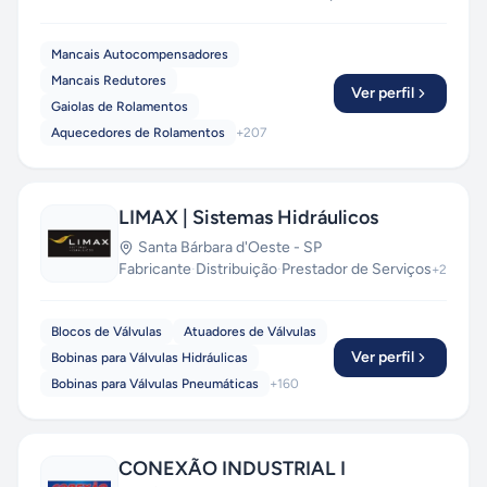
que há de mais avançado, com tecnologia de
ponta. Mais de 40 anos de experiência para
Mancais Autocompensadores
promover maior qualidade no mercado de peças
Mancais Redutores
de reposição para a industria.
Ver perfil
Gaiolas de Rolamentos
Aquecedores de Rolamentos
+
207
LIMAX | Sistemas Hidráulicos
Santa Bárbara d'Oeste
-
SP
Fabricante
·
Distribuição
·
Prestador de Serviços
+
2
Blocos de Válvulas
Atuadores de Válvulas
Ver perfil
Bobinas para Válvulas Hidráulicas
Bobinas para Válvulas Pneumáticas
+
160
CONEXÃO INDUSTRIAL I