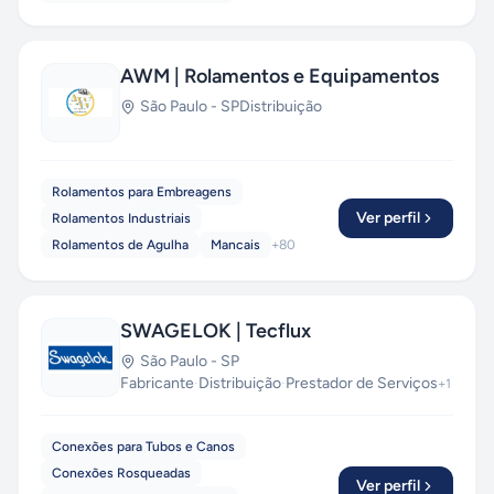
AWM | Rolamentos e Equipamentos
São Paulo
-
SP
Distribuição
Rolamentos para Embreagens
Ver perfil
Rolamentos Industriais
Rolamentos de Agulha
Mancais
+
80
SWAGELOK | Tecflux
São Paulo
-
SP
Fabricante
·
Distribuição
·
Prestador de Serviços
+
1
Conexões para Tubos e Canos
Conexões Rosqueadas
Ver perfil