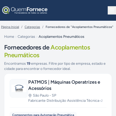
Pular para o conteúdo
Página Inicial
/
Categorias
/
Fornecedores de "Acoplamentos Pneumáticos"
Home
Categorias
Acoplamentos Pneumáticos
Fornecedores de
Acoplamentos
Pneumáticos
Encontramos
19
empresas. Filtre por tipo de empresa, estado e
cidade para encontrar o fornecedor ideal.
PATMOS | Máquinas Operatrizes e
Acessórios
São Paulo
-
SP
Fabricante
·
Distribuição
·
Assistência Técnica
+
2
Componentes para Automação Pneumática