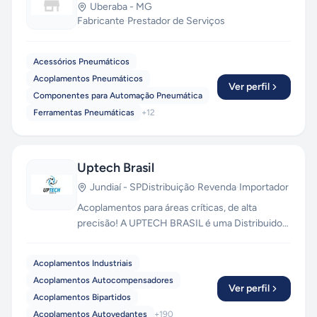
Uberaba
-
MG
Fabricante
·
Prestador de Serviços
Acessórios Pneumáticos
Acoplamentos Pneumáticos
Ver perfil
Componentes para Automação Pneumática
Ferramentas Pneumáticas
+
12
Uptech Brasil
Jundiaí
-
SP
Distribuição
·
Revenda
·
Importador
Acoplamentos para áreas críticas, de alta
precisão! A UPTECH BRASIL é uma Distribuidora
Autorizada de Acoplamentos, Terminais
Rotulares e Rolamentos Lineares. Mantemos em
Acoplamentos Industriais
estoque grande, com disponibilidade de envio
Acoplamentos Autocompensadores
via aéreo, transportadoras, moto-express,
Ver perfil
Acoplamentos Bipartidos
correios e retirada em loja física! Temos
Acoplamentos Autovedantes
+
190
produtos importados e nacionais, com garantia