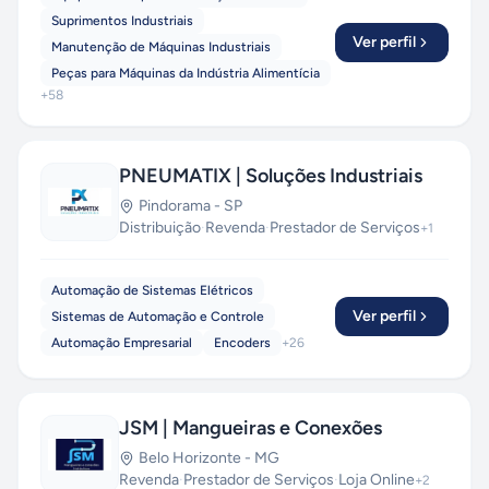
Suprimentos Industriais
Ver perfil
Manutenção de Máquinas Industriais
Peças para Máquinas da Indústria Alimentícia
+
58
PNEUMATIX | Soluções Industriais
Pindorama
-
SP
Distribuição
·
Revenda
·
Prestador de Serviços
+
1
Automação de Sistemas Elétricos
Ver perfil
Sistemas de Automação e Controle
Automação Empresarial
Encoders
+
26
JSM | Mangueiras e Conexões
Belo Horizonte
-
MG
Revenda
·
Prestador de Serviços
·
Loja Online
+
2