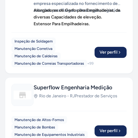
empresa especializada no fornecimento de
soluções para Cargas e Descargas, Logistica.
Alongadores de Garfo para Empilhadeiras, de
diversas Capacidades de eleveção.
Estensor Para Empilhadeiras.
Inspeção de Soldagem
Manutenção Corretiva
Ver perfil
Manutenção de Caldeiras
Manutenção de Correias Transportadoras
+
99
Superflow Engenharia Medição
Rio de Janeiro
-
RJ
Prestador de Serviços
Manutenção de Altos-Fornos
Manutenção de Bombas
Ver perfil
Manutenção de Equipamentos Industriais