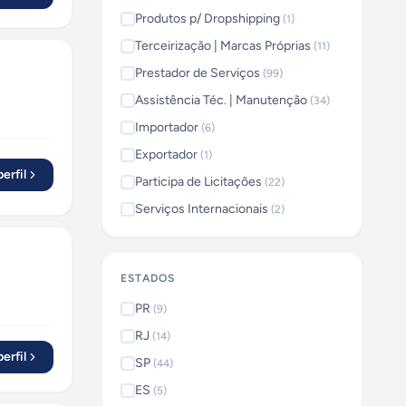
Produtos p/ Dropshipping
(
1
)
Terceirização | Marcas Próprias
(
11
)
Prestador de Serviços
(
99
)
Assistência Téc. | Manutenção
(
34
)
Importador
(
6
)
Exportador
(
1
)
erfil
Participa de Licitações
(
22
)
Serviços Internacionais
(
2
)
ESTADOS
PR
(
9
)
RJ
(
14
)
erfil
SP
(
44
)
ES
(
5
)