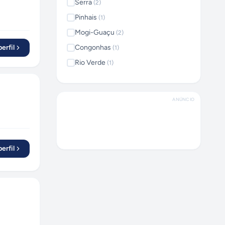
Serra
(
2
)
Pinhais
(
1
)
Mogi-Guaçu
(
2
)
erfil
Congonhas
(
1
)
Rio Verde
(
1
)
Rio Claro
(
3
)
Porto Alegre
(
2
)
ANÚNCIO
Votorantim
(
2
)
Santo André
(
5
)
Salvador
(
4
)
erfil
Estância Velha
(
1
)
São Bernardo do Campo
(
1
)
São Gonçalo
(
2
)
Niterói
(
1
)
Araçoiaba da Serra
(
1
)