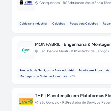
Charqueadas
-
RS
Fabricante
·
Assistência Técn
Caldeiraria Industrial
Caldeiras
Peças para Caldeiras
Repar
MONFABRIL | Engenharia & Montagens
São João de Meriti
-
RJ
Prestador de Serviços
Prestação de Serviços na Área Industrial
Montagens Industriais
Montagens de Sistemas Industriais
+
25
THP | Manutenção em Plataformas Ele
São Gonçalo
-
RJ
Prestador de Serviços
·
Reve