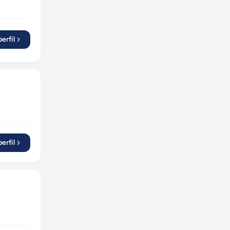
Piracicaba
(
1
)
Salgado
(
1
)
Belford Roxo
(
1
)
erfil
São José do Rio Preto
(
1
)
erfil