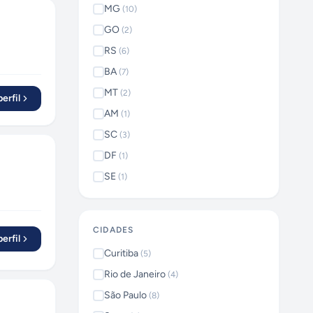
MG
(
10
)
GO
(
2
)
RS
(
6
)
BA
(
7
)
MT
(
2
)
erfil
AM
(
1
)
SC
(
3
)
DF
(
1
)
SE
(
1
)
CIDADES
erfil
Curitiba
(
5
)
Rio de Janeiro
(
4
)
São Paulo
(
8
)