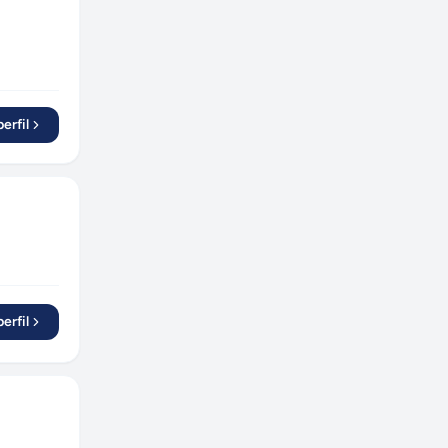
Camaçari
(
1
)
Uberlândia
(
1
)
São João de Meriti
(
1
)
Rio Bonito
(
1
)
erfil
Lauro de Freitas
(
1
)
Campinas
(
1
)
Parobé
(
1
)
Juiz de Fora
(
1
)
São José dos Pinhais
(
2
)
Diadema
(
1
)
Mogi das Cruzes
(
2
)
erfil
Itapecerica
(
1
)
Limeira
(
1
)
Barrinha
(
1
)
Joinville
(
1
)