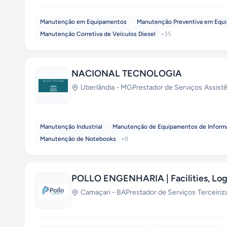
Manutenção em Equipamentos
Manutenção Preventiva em Equi
Manutenção Corretiva de Veículos Diesel
+
35
NACIONAL TECNOLOGIA
Uberlândia
-
MG
Prestador de Serviços
·
Assist
Manutenção Industrial
Manutenção de Equipamentos de Inform
Manutenção de Notebooks
+
8
POLLO ENGENHARIA | Facilities, Logís
Camaçari
-
BA
Prestador de Serviços
·
Terceiri