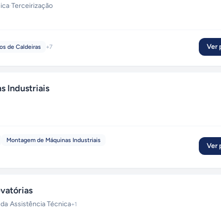
ica
·
Terceirização
Ver p
os de Caldeiras
+
7
 Industriais
Montagem de Máquinas Industriais
Ver p
vatórias
nda
·
Assistência Técnica
+
1