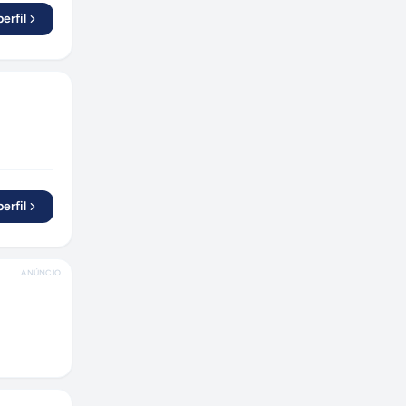
Jaraguá do Sul
(
1
)
erfil
Indaiatuba
(
1
)
Americana
(
1
)
Campos dos Goytacazes
(
1
)
Cotia
(
1
)
Contagem
(
1
)
Duque de Caxias
(
1
)
Belo Horizonte
(
4
)
erfil
Volta Redonda
(
1
)
Ribeirão Preto
(
1
)
ANÚNCIO
Barueri
(
1
)
Guarulhos
(
1
)
Capivari
(
1
)
Brasília
(
1
)
Maricá
(
1
)