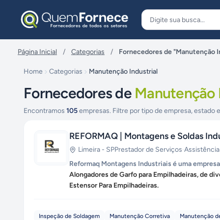
Pular para o conteúdo
Página Inicial
/
Categorias
/
Fornecedores de "Manutenção In
Home
Categorias
Manutenção Industrial
Fornecedores de
Manutenção I
Encontramos
105
empresas. Filtre por tipo de empresa, estado e
REFORMAQ | Montagens e Soldas Indu
Limeira
-
SP
Prestador de Serviços
·
Assistência
Reformaq Montagens Industriais é uma empresa e
Alongadores de Garfo para Empilhadeiras, de di
Estensor Para Empilhadeiras.
Inspeção de Soldagem
Manutenção Corretiva
Manutenção de