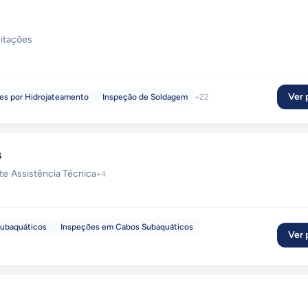
citações
Ver p
es por Hidrojateamento
Inspeção de Soldagem
+
22
s
te
·
Assistência Técnica
+
4
Subaquáticos
Inspeções em Cabos Subaquáticos
Ver p