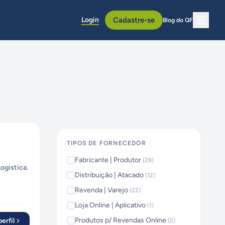
Login
Cadastre-se
Blog do QF
TIPOS DE FORNECEDOR
Fabricante | Produtor
(
28
)
ogistica.
Distribuição | Atacado
(
12
)
Revenda | Varejo
(
22
)
Loja Online | Aplicativo
(
1
)
Produtos p/ Revendas Online
erfil
(
2
)