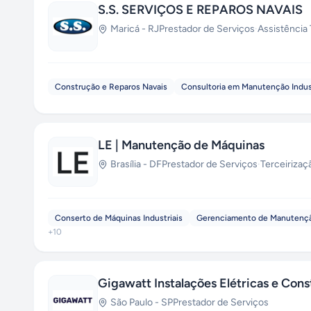
S.S. SERVIÇOS E REPAROS NAVAIS
Maricá
-
RJ
Prestador de Serviços
·
Assistência
Construção e Reparos Navais
Consultoria em Manutenção Indust
LE | Manutenção de Máquinas
Brasília
-
DF
Prestador de Serviços
·
Terceirizaç
Conserto de Máquinas Industriais
Gerenciamento de Manutenç
+
10
Gigawatt Instalações Elétricas e Cons
São Paulo
-
SP
Prestador de Serviços