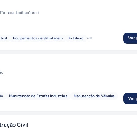
 Técnica
·
Licitações
+
1
Ver p
rial
Equipamentos de Salvatagem
Estaleiro
+
41
ão
ão
Manutenção de Estufas Industriais
Manutenção de Válvulas
Ver p
trução Civil