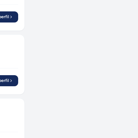
Cuiabá
(
1
)
Guarujá
(
1
)
erfil
Rondonópolis
(
1
)
Itabira
(
1
)
Mata de São João
(
1
)
Santa Helena de Goiás
(
1
)
São José dos Campos
(
2
)
Manaus
(
1
)
Suzano
(
1
)
erfil
Taubaté
(
1
)
Aracruz
(
3
)
São Mateus do Sul
(
1
)
Charqueadas
(
2
)
Sorocaba
(
2
)
Timbó
(
1
)