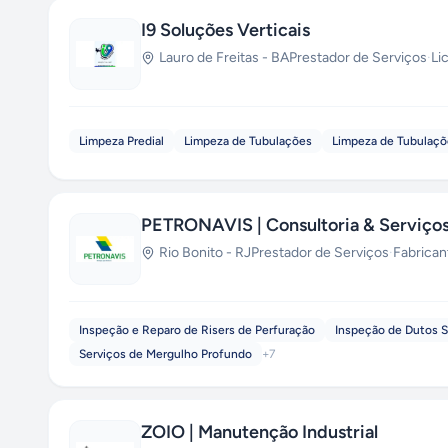
I9 Soluções Verticais
Lauro de Freitas
-
BA
Prestador de Serviços
·
Li
Limpeza Predial
Limpeza de Tubulações
Limpeza de Tubulaçõ
PETRONAVIS | Consultoria & Serviço
Rio Bonito
-
RJ
Prestador de Serviços
·
Fabrican
Inspeção e Reparo de Risers de Perfuração
Inspeção de Dutos 
Serviços de Mergulho Profundo
+
7
ZOIO | Manutenção Industrial