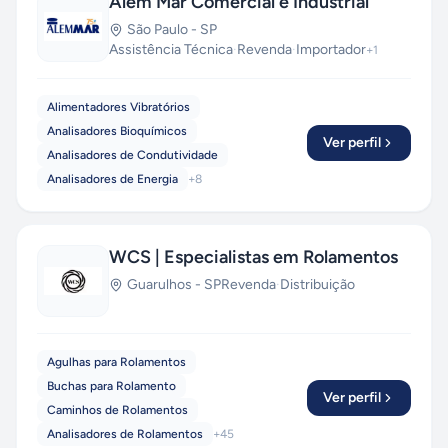
Além Mar Comercial e Industrial
São Paulo
-
SP
Assistência Técnica
·
Revenda
·
Importador
+
1
Alimentadores Vibratórios
Analisadores Bioquímicos
Ver perfil
Analisadores de Condutividade
Analisadores de Energia
+
8
WCS | Especialistas em Rolamentos
Guarulhos
-
SP
Revenda
·
Distribuição
Agulhas para Rolamentos
Buchas para Rolamento
Ver perfil
Caminhos de Rolamentos
Analisadores de Rolamentos
+
45