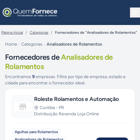
Pular para o conteúdo
Página Inicial
/
Categorias
/
Fornecedores de "Analisadores de Rolamentos"
Home
Categorias
Analisadores de Rolamentos
Fornecedores de
Analisadores de
Rolamentos
Encontramos
9
empresas. Filtre por tipo de empresa, estado e
cidade para encontrar o fornecedor ideal.
Roleste Rolamentos e Automação
Curitiba
-
PR
Distribuição
·
Revenda
·
Loja Online
Agulhas para Rolamentos
Analisadores de Rolamentos