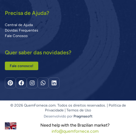
Precisa de Ajuda?
Central de Ajuda
Dúvidas Frequentes
Fale Conosco
Quer saber das novidades?
Fale conosco!
© 2026 QuemFornece.com. Todos os direitos reservados. |
Política de
Privacidade
|
Termos de Uso
Desenvolvido por
Pragmasoft
Need help with the Brazilian market?
info@quemfornece.com