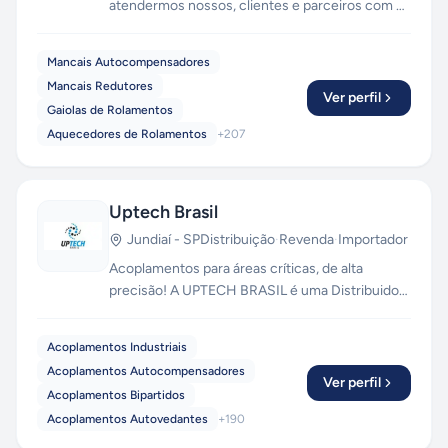
atendermos nossos, clientes e parceiros com o
que há de mais avançado, com tecnologia de
ponta. Mais de 40 anos de experiência para
Mancais Autocompensadores
promover maior qualidade no mercado de peças
Mancais Redutores
de reposição para a industria.
Ver perfil
Gaiolas de Rolamentos
Aquecedores de Rolamentos
+
207
Uptech Brasil
Jundiaí
-
SP
Distribuição
·
Revenda
·
Importador
Acoplamentos para áreas críticas, de alta
precisão! A UPTECH BRASIL é uma Distribuidora
Autorizada de Acoplamentos, Terminais
Rotulares e Rolamentos Lineares. Mantemos em
Acoplamentos Industriais
estoque grande, com disponibilidade de envio
Acoplamentos Autocompensadores
via aéreo, transportadoras, moto-express,
Ver perfil
Acoplamentos Bipartidos
correios e retirada em loja física! Temos
Acoplamentos Autovedantes
+
190
produtos importados e nacionais, com garantia
de originalidade do fabricante.