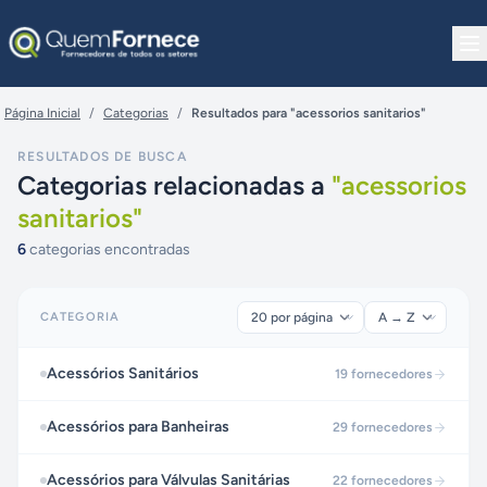
Pular para o conteúdo
Página Inicial
/
Categorias
/
Resultados para "acessorios sanitarios"
RESULTADOS DE BUSCA
Categorias relacionadas a
"
acessorios
sanitarios
"
6
categorias encontradas
CATEGORIA
Acessórios Sanitários
19
fornecedores
Acessórios para Banheiras
29
fornecedores
Acessórios para Válvulas Sanitárias
22
fornecedores