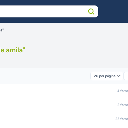
la"
de amila
"
4
forn
2
forn
23
forn