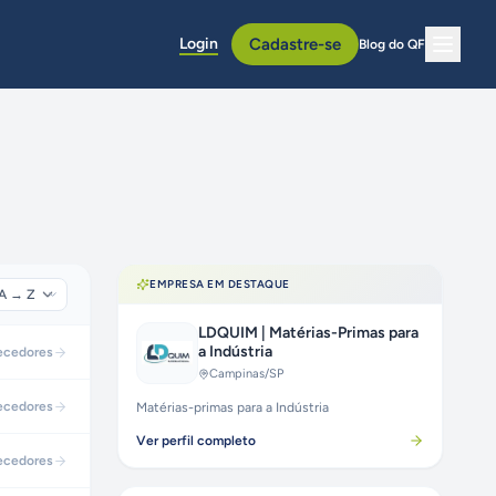
Login
Cadastre-se
Blog do QF
EMPRESA EM DESTAQUE
LDQUIM | Matérias-Primas para
a Indústria
ecedores
Campinas
/SP
ecedores
Matérias-primas para a Indústria
Ver perfil completo
ecedores