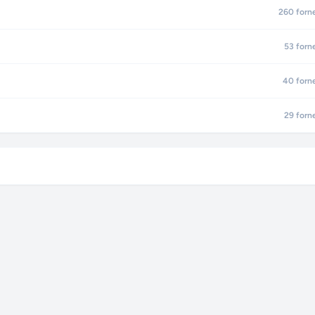
260
forn
53
forn
40
forn
29
forn