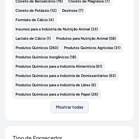
Cloreto de Benzalcônio
(
19
)
Cloreto de Magnésio
(
7
)
Cloreto de Potássio
(
12
)
Dextrose
(
7
)
Formiato de Cálcio
(
4
)
Insumos para a Indústria de Nutrição Animal
(
33
)
Lactato de Cálcio
(
1
)
Produtos para Nutrição Animal
(
58
)
Produtos Químicos
(
260
)
Produtos Químicos Agrícolas
(
31
)
Produtos Químicos Inorgânicos
(
18
)
Produtos Químicos para a Indústria Alimentícia
(
61
)
Produtos Químicos para a Indústria de Domissanitários
(
63
)
Produtos Químicos para a Indústria de Látex
(
6
)
Produtos Químicos para a Indústria de Papel
(
26
)
Mostrar todas
Tipo de Fornecedor