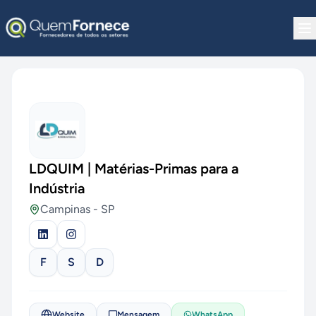
Pular para o conteúdo
LDQUIM | Matérias-Primas para a
Indústria
Campinas
-
SP
F
S
D
Website
Mensagem
WhatsApp