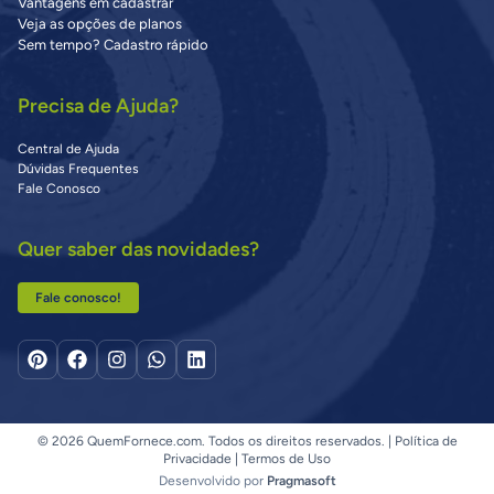
Vantagens em cadastrar
Veja as opções de planos
Sem tempo? Cadastro rápido
Precisa de Ajuda?
Central de Ajuda
Dúvidas Frequentes
Fale Conosco
Quer saber das novidades?
Fale conosco!
© 2026 QuemFornece.com. Todos os direitos reservados. |
Política de
Privacidade
|
Termos de Uso
Desenvolvido por
Pragmasoft