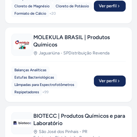
Ver perfil
Cloreto de Magnésio
Cloreto de Potássio
Formiato de Cálcio
+
20
MOLEKULA BRASIL | Produtos
Químicos
Jaguariúna
-
SP
Distribuição
·
Revenda
Balanças Analíticas
Estufas Bacteriológicas
Ver perfil
Lâmpadas para Espectrofotômetros
Repipetadores
+
99
BIOTECC | Produtos Químicos e para
Laboratório
São José dos Pinhais
-
PR