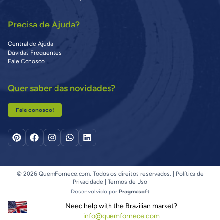
Precisa de Ajuda?
Central de Ajuda
Dúvidas Frequentes
Fale Conosco
Quer saber das novidades?
Fale conosco!
© 2026 QuemFornece.com. Todos os direitos reservados. |
Política de
Privacidade
|
Termos de Uso
Desenvolvido por
Pragmasoft
Need help with the Brazilian market?
info@quemfornece.com