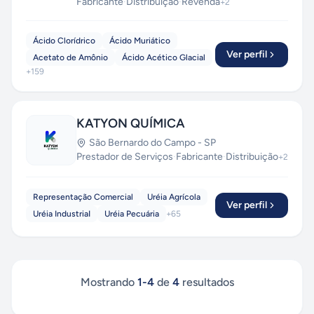
Fabricante
·
Distribuição
·
Revenda
+
2
Ácido Clorídrico
Ácido Muriático
Ver perfil
Acetato de Amônio
Ácido Acético Glacial
+
159
KATYON QUÍMICA
São Bernardo do Campo
-
SP
Prestador de Serviços
·
Fabricante
·
Distribuição
+
2
Representação Comercial
Uréia Agrícola
Ver perfil
Uréia IndustriaI
Uréia Pecuária
+
65
Mostrando
1
-
4
de
4
resultados