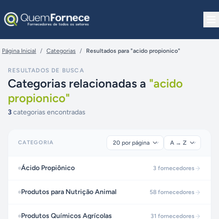
Pular para o conteúdo
Página Inicial
/
Categorias
/
Resultados para "acido propionico"
RESULTADOS DE BUSCA
Categorias relacionadas a
"
acido
propionico
"
3
categorias encontradas
CATEGORIA
Ácido Propiônico
3
fornecedores
Produtos para Nutrição Animal
58
fornecedores
Produtos Químicos Agrícolas
31
fornecedores