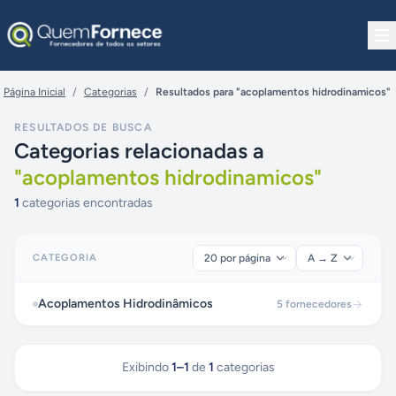
Pular para o conteúdo
Página Inicial
/
Categorias
/
Resultados para "acoplamentos hidrodinamicos"
RESULTADOS DE BUSCA
Categorias relacionadas a
"
acoplamentos hidrodinamicos
"
1
categorias encontradas
CATEGORIA
Acoplamentos Hidrodinâmicos
5
fornecedores
Exibindo
1
–
1
de
1
categorias