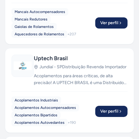
que há de mais avançado, com tecnologia de
ponta. Mais de 40 anos de experiência para
Mancais Autocompensadores
promover maior qualidade no mercado de peças
Mancais Redutores
de reposição para a industria.
Ver perfil
Gaiolas de Rolamentos
Aquecedores de Rolamentos
+
207
Uptech Brasil
Jundiaí
-
SP
Distribuição
·
Revenda
·
Importador
Acoplamentos para áreas críticas, de alta
precisão! A UPTECH BRASIL é uma Distribuidora
Autorizada de Acoplamentos, Terminais
Rotulares e Rolamentos Lineares. Mantemos em
Acoplamentos Industriais
estoque grande, com disponibilidade de envio
Acoplamentos Autocompensadores
via aéreo, transportadoras, moto-express,
Ver perfil
Acoplamentos Bipartidos
correios e retirada em loja física! Temos
Acoplamentos Autovedantes
+
190
produtos importados e nacionais, com garantia
de originalidade do fabricante.