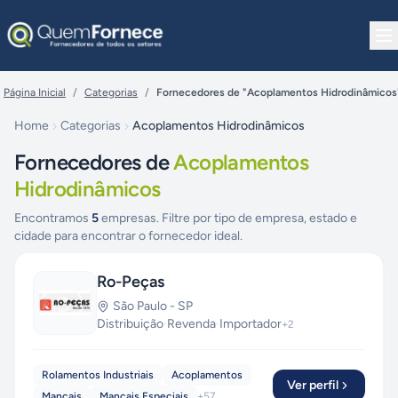
Pular para o conteúdo
Página Inicial
/
Categorias
/
Fornecedores de "Acoplamentos Hidrodinâmicos
Home
Categorias
Acoplamentos Hidrodinâmicos
Fornecedores de
Acoplamentos
Hidrodinâmicos
Encontramos
5
empresas. Filtre por tipo de empresa, estado e
cidade para encontrar o fornecedor ideal.
Ro-Peças
São Paulo
-
SP
Distribuição
·
Revenda
·
Importador
+
2
Rolamentos Industriais
Acoplamentos
Ver perfil
Mancais
Mancais Especiais
+
57