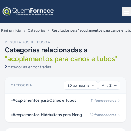
Pular para o conteúdo
Página Inicial
/
Categorias
/
Resultados para "acoplamentos para canos e tub
RESULTADOS DE BUSCA
Categorias relacionadas a
"
acoplamentos para canos e tubos
"
2
categorias encontradas
CATEGORIA
Acoplamentos para Canos e Tubos
11
fornecedores
Acoplamentos Hidráulicos para Mangueiras e Tubos
32
fornecedores