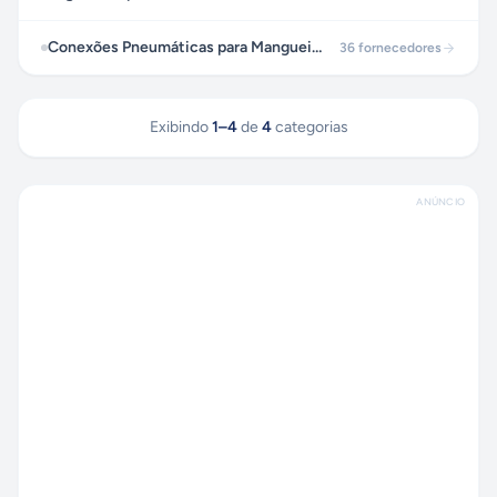
Conexões Pneumáticas para Mangueiras e Tubos
36
fornecedores
Exibindo
1
–
4
de
4
categorias
ANÚNCIO