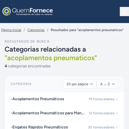
Pular para o conteúdo
Página Inicial
/
Categorias
/
Resultados para "acoplamentos pneumaticos"
RESULTADOS DE BUSCA
Categorias relacionadas a
"
acoplamentos pneumaticos
"
4
categorias encontradas
CATEGORIA
Acoplamentos Pneumáticos
19
fornecedores
Acoplamentos Pneumáticos para Mangueiras
12
fornecedores
Engates Rápidos Pneumáticos
30
fornecedores