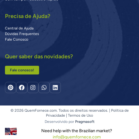
Precisa de Ajuda?
Central de Ajuda
Dúvidas Frequentes
Fale Conosco
Quer saber das novidades?
Fale conosco!
© 2026 QuemFornece.com. Todos os direitos reservados. |
Política de
Privacidade
|
Termos de Uso
Desenvolvido por
Pragmasoft
Need help with the Brazilian market?
info@quemfornece.com