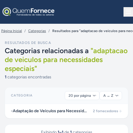
Pular para o conteúdo
Página Inicial
/
Categorias
/
Resultados para "adaptacao de veiculos para nec
RESULTADOS DE BUSCA
Categorias relacionadas a
"
adaptacao
de veiculos para necessidades
especiais
"
1
categorias encontradas
CATEGORIA
Adaptação de Veículos para Necessidades Especiais
2
fornecedores
Exibindo
1
–
1
de
1
categorias