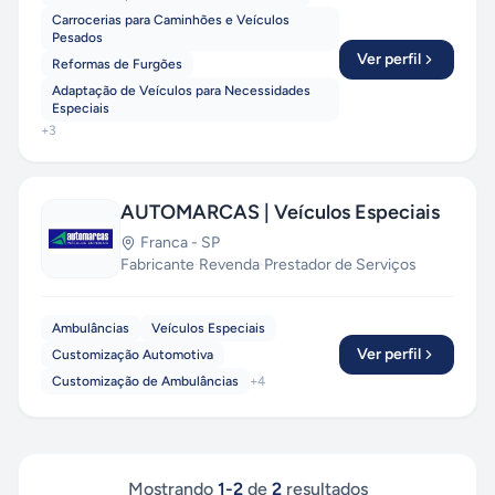
Carrocerias para Caminhões e Veículos
Pesados
Ver perfil
Reformas de Furgões
Adaptação de Veículos para Necessidades
Especiais
+
3
AUTOMARCAS | Veículos Especiais
Franca
-
SP
Fabricante
·
Revenda
·
Prestador de Serviços
Ambulâncias
Veículos Especiais
Ver perfil
Customização Automotiva
Customização de Ambulâncias
+
4
Mostrando
1
-
2
de
2
resultados