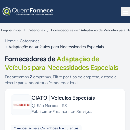
Pular para o conteúdo
Página Inicial
/
Categorias
/
Fornecedores de "Adaptação de Veículos para N
Home
Categorias
Adaptação de Veículos para Necessidades Especiais
Fornecedores de
Adaptação de
Veículos para Necessidades Especiais
Encontramos
2
empresas. Filtre por tipo de empresa, estado e
cidade para encontrar o fornecedor ideal.
CIATO | Veículos Especiais
São Marcos
-
RS
Fabricante
·
Prestador de Serviços
Carrocerias para Caminhões Basculantes