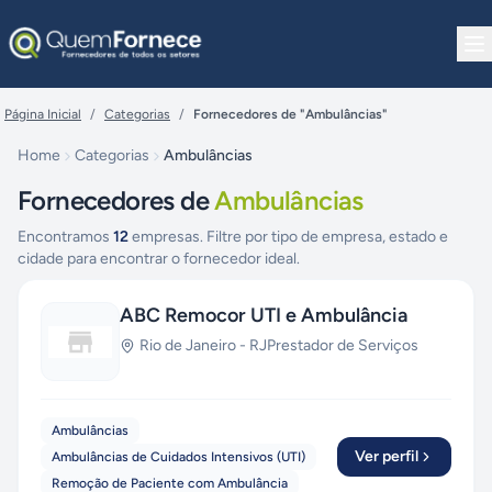
Pular para o conteúdo
Página Inicial
/
Categorias
/
Fornecedores de "Ambulâncias"
Home
Categorias
Ambulâncias
Fornecedores de
Ambulâncias
Encontramos
12
empresas. Filtre por tipo de empresa, estado e
cidade para encontrar o fornecedor ideal.
ABC Remocor UTI e Ambulância
Rio de Janeiro
-
RJ
Prestador de Serviços
Ambulâncias
Ver perfil
Ambulâncias de Cuidados Intensivos (UTI)
Remoção de Paciente com Ambulância