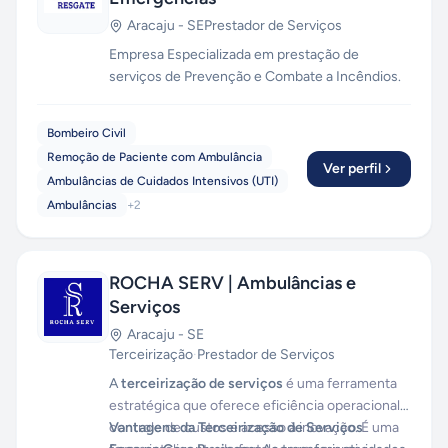
Aracaju
-
SE
Prestador de Serviços
Empresa Especializada em prestação de
serviços de Prevenção e Combate a Incêndios.
Bombeiro Civil
Remoção de Paciente com Ambulância
Ver perfil
Ambulâncias de Cuidados Intensivos (UTI)
Ambulâncias
+
2
ROCHA SERV | Ambulâncias e
Serviços
Aracaju
-
SE
Terceirização
·
Prestador de Serviços
A
terceirização de serviços
é uma ferramenta
estratégica que oferece eficiência operacional,
controle de custos e acesso à inovação. É uma
Vantagens da Terceirização de Serviços