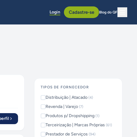
Login
Cadastre-se
Blog do QF
TIPOS DE FORNECEDOR
Distribuição | Atacado
(
4
)
Revenda | Varejo
(
7
)
Produtos p/ Dropshipping
(
1
)
erfil
Terceirização | Marcas Próprias
(
61
)
Prestador de Serviços
(
94
)