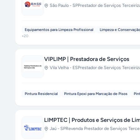
São Paulo
-
SP
Prestador de Serviços
·
Terceiri
Equipamentos para Limpeza Profissional
Limpeza e Conservaçã
+
20
VIPLIMP | Prestadora de Serviços
Vila Velha
-
ES
Prestador de Serviços
·
Terceiri
Pintura Residencial
Pintura Epoxi para Marcação de Pisos
Pin
LIMPTEC | Produtos e Serviços de Li
Jaú
-
SP
Revenda
·
Prestador de Serviços
·
Terce