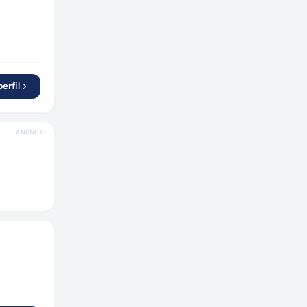
Castro
(
1
)
Aracruz
(
1
)
erfil
ANÚNCIO