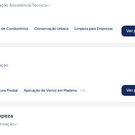
zação
·
Assistência Técnica
+
1
o de Condomínios
Conservação Urbana
Limpeza para Empresas
Ver p
zação
Ver p
tura Predial
Aplicação de Verniz em Madeira
+
16
mpeza
irização
+
1