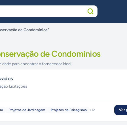
nservação de Condomínios"
onservação de Condomínios
cidade para encontrar o fornecedor ideal.
izados
zação
·
Licitações
Ver p
em
Projetos de Jardinagem
Projetos de Paisagismo
+
12