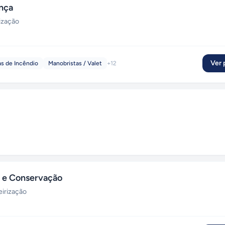
nça
ização
Ver p
as de Incêndio
Manobristas / Valet
+
12
 e Conservação
eirização