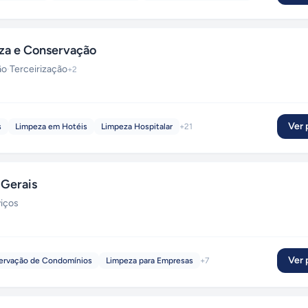
eza e Conservação
ão
·
Terceirização
+
2
Ver p
s
Limpeza em Hotéis
Limpeza Hospitalar
+
21
Gerais
viços
Ver p
ervação de Condomínios
Limpeza para Empresas
+
7