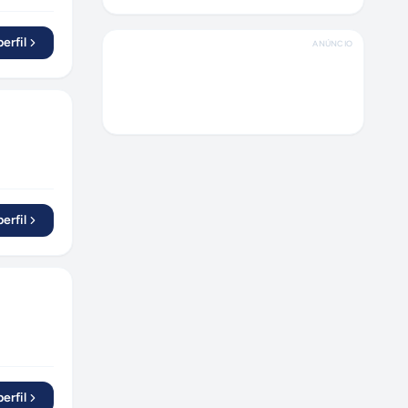
Porto Alegre
(
1
)
São Bernardo do Campo
(
2
)
erfil
ANÚNCIO
Campinas
(
2
)
Macaé
(
1
)
Anápolis
(
1
)
Santo André
(
1
)
Caruaru
(
1
)
Fortaleza
(
2
)
erfil
Petrópolis
(
2
)
Salvador
(
1
)
Guarulhos
(
1
)
Serra
(
1
)
Poá
(
1
)
Jaú
(
1
)
Vila Velha
(
2
)
erfil