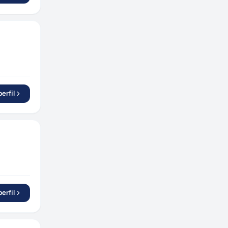
Ribeirão Preto
(
1
)
Manaus
(
3
)
Contagem
(
2
)
Barueri
(
2
)
Aracaju
(
3
)
Poços de Caldas
(
1
)
erfil
Duque de Caxias
(
1
)
Boituva
(
1
)
Franco da Rocha
(
1
)
Niquelândia
(
1
)
Taboão da Serra
(
1
)
Viamão
(
1
)
Ribeirão Pires
(
1
)
erfil
Araraquara
(
1
)
Osasco
(
1
)