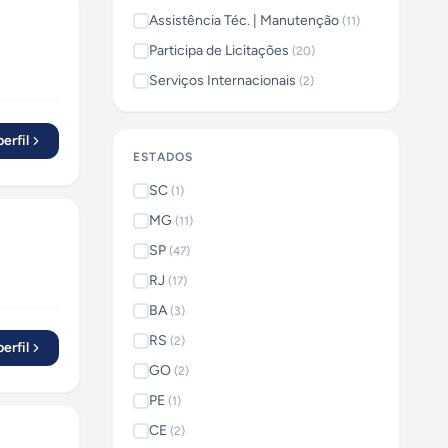
Assistência Téc. | Manutenção
(
11
)
Participa de Licitações
(
20
)
Serviços Internacionais
(
2
)
erfil
ESTADOS
SC
(
1
)
MG
(
11
)
SP
(
47
)
RJ
(
17
)
BA
(
3
)
RS
(
2
)
erfil
GO
(
2
)
PE
(
1
)
CE
(
2
)