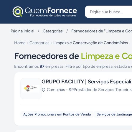
Pular para o conteúdo
Página Inicial
/
Categorias
/
Fornecedores de "Limpeza e Co
Home
Categorias
Limpeza e Conservação de Condomínios
Fornecedores de
Limpeza e C
Encontramos
97
empresas. Filtre por tipo de empresa, estado e 
GRUPO FACILITY | Serviços Especial
Campinas
-
SP
Prestador de Serviços
·
Terceiri
Ações Promocionais em Pontos de Venda
Serviços de Jardinag