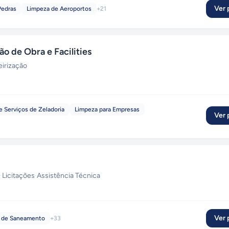
Ver p
Pedras
Limpeza de Aeroportos
+
21
o de Obra e Facilities
eirização
e Serviços de Zeladoria
Limpeza para Empresas
Ver p
·
Licitações
·
Assistência Técnica
Ver p
 de Saneamento
+
33