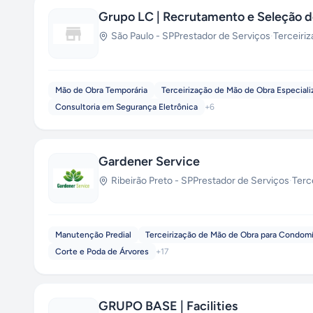
Grupo LC | Recrutamento e Seleção d
São Paulo
-
SP
Prestador de Serviços
·
Terceiri
Mão de Obra Temporária
Terceirização de Mão de Obra Especiali
Consultoria em Segurança Eletrônica
+
6
Gardener Service
Ribeirão Preto
-
SP
Prestador de Serviços
·
Terc
Manutenção Predial
Terceirização de Mão de Obra para Condom
Corte e Poda de Árvores
+
17
GRUPO BASE | Facilities