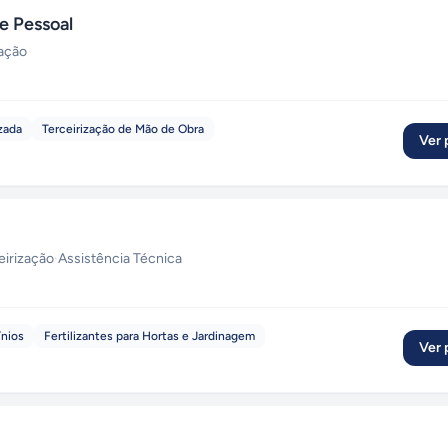
e Pessoal
zação
zada
Terceirização de Mão de Obra
Ver p
eirização
·
Assistência Técnica
ínios
Fertilizantes para Hortas e Jardinagem
Ver p