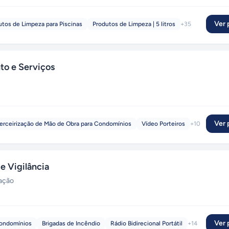
Ver p
utos de Limpeza para Piscinas
Produtos de Limpeza | 5 litros
+
35
o e Serviços
Ver p
erceirização de Mão de Obra para Condomínios
Vídeo Porteiros
+
10
 Vigilância
zação
Ver p
Condomínios
Brigadas de Incêndio
Rádio Bidirecional Portátil
+
14