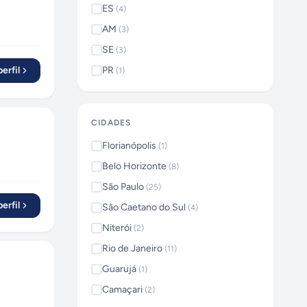
ES
(
4
)
AM
(
3
)
SE
(
3
)
erfil
PR
(
1
)
CIDADES
Florianópolis
(
1
)
Belo Horizonte
(
8
)
São Paulo
(
25
)
erfil
São Caetano do Sul
(
4
)
Niterói
(
2
)
Rio de Janeiro
(
11
)
Guarujá
(
1
)
Camaçari
(
2
)