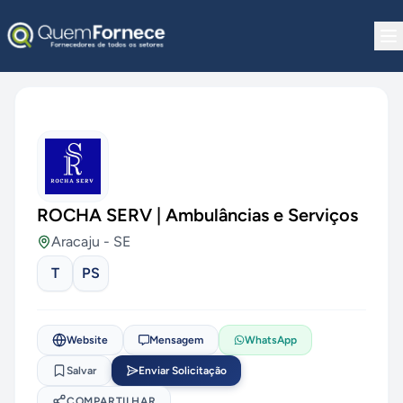
Pular para o conteúdo
ROCHA SERV | Ambulâncias e Serviços
Aracaju
-
SE
T
PS
Website
Mensagem
WhatsApp
Salvar
Enviar Solicitação
COMPARTILHAR