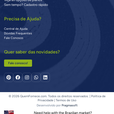
Sem tempo? Cadastro rápido
Precisa de Ajuda?
Central de Ajuda
Dúvidas Frequentes
Fale Conosco
Quer saber das novidades?
Fale conosco!
© 2026 QuemFornece.com. Todos os direitos reservados. |
Política de
Privacidade
|
Termos de Uso
Desenvolvido por
Pragmasoft
Need help with the Brazilian market?