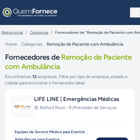
Pular para o conteúdo
Página Inicial
/
Categorias
/
Fornecedores de "Remoção de Paciente com Am
Home
Categorias
Remoção de Paciente com Ambulância
Fornecedores de
Remoção de Paciente
com Ambulância
Encontramos
12
empresas. Filtre por tipo de empresa, estado e
cidade para encontrar o fornecedor ideal.
LIFE LINE | Emergências Médicas
Belford Roxo
-
RJ
Prestador de Serviços
Equipes de Socorro Médico para Eventos
Ambulâncias para Eventos