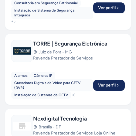
Consultoria em Segurança Patrimonial
Ver perfil
Instalação de Sistema de Segurança
Integrada
+
5
TORRE | Segurança Eletrônica
Juiz de Fora
-
MG
Revenda
·
Prestador de Serviços
Alarmes
Câmeras IP
Gravadores Digitais de Vídeo para CFTV
Ver perfil
(DVR)
Instalação de Sistemas de CFTV
+
8
Nexdigital Tecnologia
Brasília
-
DF
Revenda
·
Prestador de Serviços
·
Loja Online