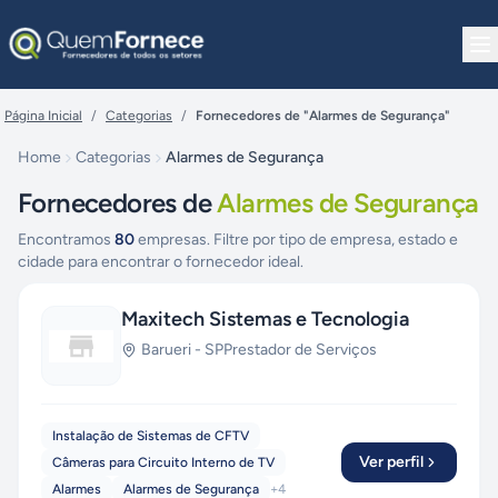
Pular para o conteúdo
Página Inicial
/
Categorias
/
Fornecedores de "Alarmes de Segurança"
Home
Categorias
Alarmes de Segurança
Fornecedores de
Alarmes de Segurança
Encontramos
80
empresas. Filtre por tipo de empresa, estado e
cidade para encontrar o fornecedor ideal.
Maxitech Sistemas e Tecnologia
Barueri
-
SP
Prestador de Serviços
Instalação de Sistemas de CFTV
Ver perfil
Câmeras para Circuito Interno de TV
Alarmes
Alarmes de Segurança
+
4