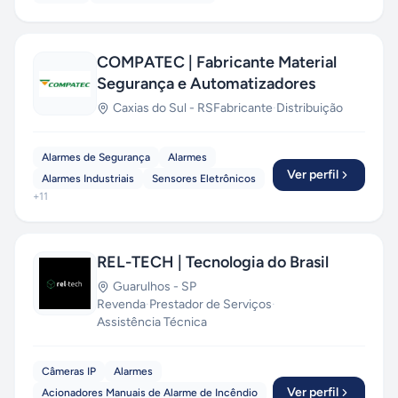
COMPATEC | Fabricante Material
Segurança e Automatizadores
Caxias do Sul
-
RS
Fabricante
·
Distribuição
Alarmes de Segurança
Alarmes
Ver perfil
Alarmes Industriais
Sensores Eletrônicos
+
11
REL-TECH | Tecnologia do Brasil
Guarulhos
-
SP
Revenda
·
Prestador de Serviços
·
Assistência Técnica
Câmeras IP
Alarmes
Ver perfil
Acionadores Manuais de Alarme de Incêndio