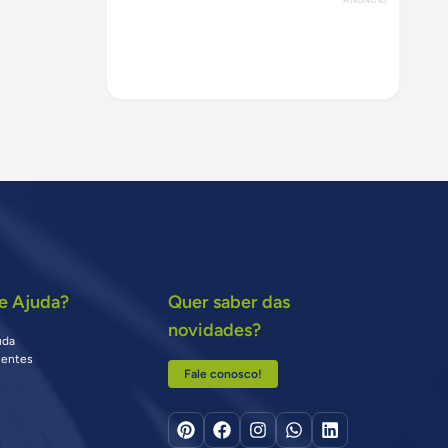
e Ajuda?
Quer saber das
novidades?
uda
uentes
Fale conosco!