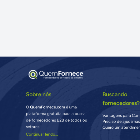
Sobre nós
Buscando
fornecedores?
O
QuemFornece.com
é uma
plataforma gratuita para a busca
Vantagens para Co
de fornecedores B2B de todos os
Preciso de ajuda na
setores.
Quero um atendimen
Continuar lendo...