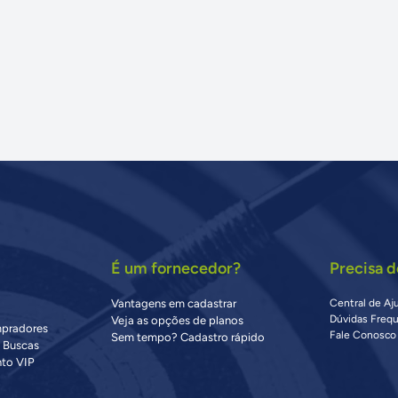
É um fornecedor?
Precisa d
Vantagens em cadastrar
Central de Aj
Dúvidas Freq
Veja as opções de planos
mpradores
Fale Conosco
Sem tempo? Cadastro rápido
s Buscas
to VIP