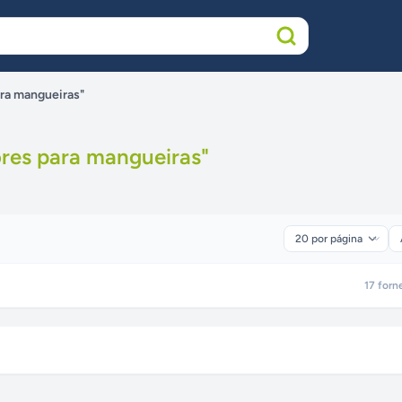
ara mangueiras"
res para mangueiras
"
17
forn