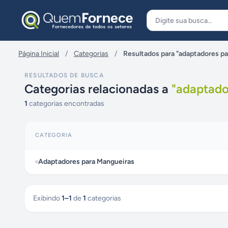
Pular para o conteúdo
Página Inicial
/
Categorias
/
Resultados para "adaptadores p
RESULTADOS DE BUSCA
Categorias relacionadas a
"
adaptado
1
categorias encontradas
CATEGORIA
Adaptadores para Mangueiras
Exibindo
1
–
1
de
1
categorias