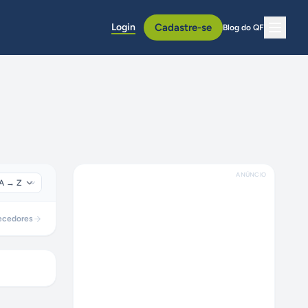
Login
Cadastre-se
Blog do QF
ANÚNCIO
ecedores