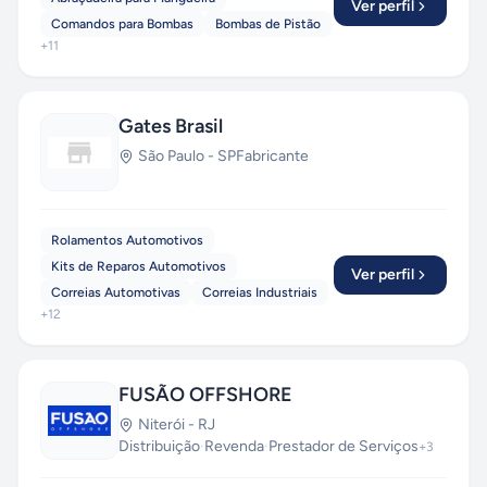
Ver perfil
Comandos para Bombas
Bombas de Pistão
+
11
Gates Brasil
São Paulo
-
SP
Fabricante
Rolamentos Automotivos
Kits de Reparos Automotivos
Ver perfil
Correias Automotivas
Correias Industriais
+
12
FUSÃO OFFSHORE
Niterói
-
RJ
Distribuição
·
Revenda
·
Prestador de Serviços
+
3