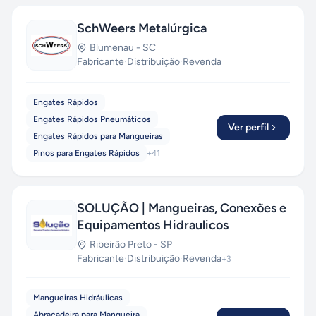
SchWeers Metalúrgica
Blumenau
-
SC
Fabricante
·
Distribuição
·
Revenda
Engates Rápidos
Engates Rápidos Pneumáticos
Ver perfil
Engates Rápidos para Mangueiras
Pinos para Engates Rápidos
+
41
SOLUÇÃO | Mangueiras, Conexões e
Equipamentos Hidraulicos
Ribeirão Preto
-
SP
Fabricante
·
Distribuição
·
Revenda
+
3
Mangueiras Hidráulicas
Abraçadeira para Mangueira