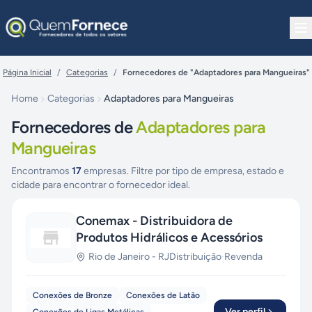
Pular para o conteúdo
Página Inicial
/
Categorias
/
Fornecedores de "Adaptadores para Mangueiras"
Home
Categorias
Adaptadores para Mangueiras
Fornecedores de
Adaptadores para
Mangueiras
Encontramos
17
empresas. Filtre por tipo de empresa, estado e
cidade para encontrar o fornecedor ideal.
Conemax - Distribuidora de
Produtos Hidrálicos e Acessórios
Rio de Janeiro
-
RJ
Distribuição
·
Revenda
Conexões de Bronze
Conexões de Latão
Ver perfil