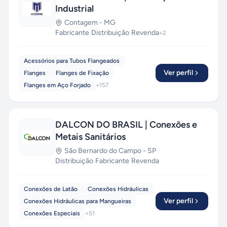
Industrial
Contagem
-
MG
Fabricante
·
Distribuição
·
Revenda
+
2
Acessórios para Tubos Flangeados
Ver perfil
Flanges
Flanges de Fixação
Flanges em Aço Forjado
+
157
DALCON DO BRASIL | Conexões e
Metais Sanitários
São Bernardo do Campo
-
SP
Distribuição
·
Fabricante
·
Revenda
Conexões de Latão
Conexões Hidráulicas
Ver perfil
Conexões Hidráulicas para Mangueiras
Conexões Especiais
+
51