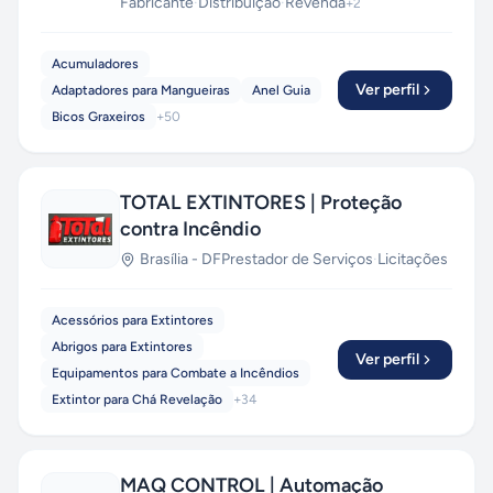
Fabricante
·
Distribuição
·
Revenda
+
2
Acumuladores
Ver perfil
Adaptadores para Mangueiras
Anel Guia
Bicos Graxeiros
+
50
TOTAL EXTINTORES | Proteção
contra Incêndio
Brasília
-
DF
Prestador de Serviços
·
Licitações
Acessórios para Extintores
Abrigos para Extintores
Ver perfil
Equipamentos para Combate a Incêndios
Extintor para Chá Revelação
+
34
MAQ CONTROL | Automação