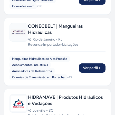
Conexões de Ligas Metálicas
Conexões em T
+
20
CONECBELT | Mangueiras
Hidráulicas
Rio de Janeiro
-
RJ
Revenda
·
Importador
·
Licitações
Mangueiras Hidráulicas de Alta Pressão
Acoplamentos Industriais
Ver perfil
Analisadores de Rolamentos
Correias de Transmissão em Borracha
+
13
HIDRAMAVE | Produtos Hidráulicos
e Vedações
Joinville
-
SC