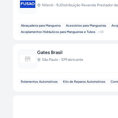
Niterói
-
RJ
Distribuição
·
Revenda
·
Prestador de
Abraçadeira para Mangueira
Acessórios para Mangueiras
Acop
Acoplamentos Hidráulicos para Mangueiras e Tubos
+
58
Gates Brasil
São Paulo
-
SP
Fabricante
Rolamentos Automotivos
Kits de Reparos Automotivos
Corr