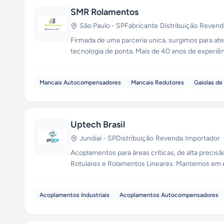
SMR Rolamentos
São Paulo
-
SP
Fabricante
·
Distribuição
·
Revend
Firmada de uma parceria unica, surgimos para at
tecnologia de ponta. Mais de 40 anos de experiê
industria.
Mancais Autocompensadores
Mancais Redutores
Gaiolas de
Uptech Brasil
Jundiaí
-
SP
Distribuição
·
Revenda
·
Importador
Acoplamentos para áreas críticas, de alta precisão! A UPTECH BRASIL é uma Distribuidora Autorizada de Acoplamentos, Term
Rotulares e Rolamentos Lineares. Mantemos em es
express, co
Acoplamentos Industriais
Acoplamentos Autocompensadores