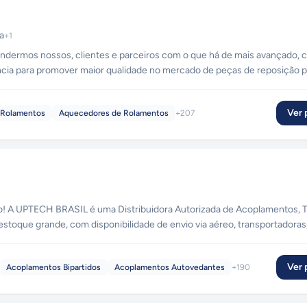
a
+
1
endermos nossos, clientes e parceiros com o que há de mais avançado,
ncia para promover maior qualidade no mercado de peças de reposição p
Ver p
 Rolamentos
Aquecedores de Rolamentos
+
207
inais
toque grande, com disponibilidade de envio via aéreo, transportadoras
rreios e retirada em loja física! Temos produtos importados e nacionais, com garantia de originalidade do fab
Ver p
Acoplamentos Bipartidos
Acoplamentos Autovedantes
+
190