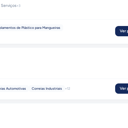
 Serviços
+
3
lamentos de Plástico para Mangueiras
Ver p
Ver p
eias Automotivas
Correias Industriais
+
12