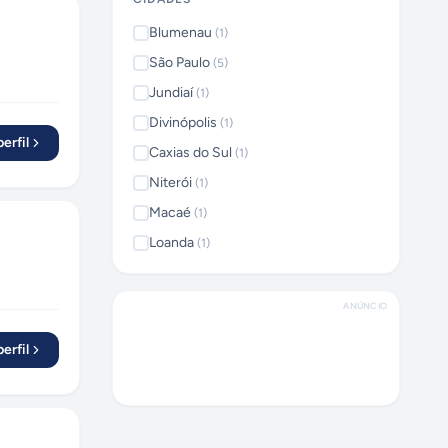
Blumenau
(
1
)
São Paulo
(
5
)
Jundiaí
(
1
)
Divinópolis
(
1
)
erfil
Caxias do Sul
(
1
)
Niterói
(
1
)
Macaé
(
1
)
Loanda
(
1
)
ANÚNCIO
erfil