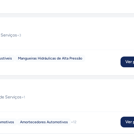
 Serviços
+
3
stíveis
Mangueiras Hidráulicas de Alta Pressão
Ver p
de Serviços
+
1
Ver p
omotivos
Amortecedores Automotivos
+
12