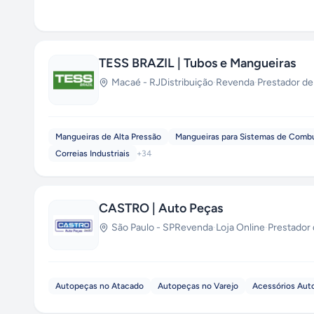
TESS BRAZIL | Tubos e Mangueiras
Macaé
-
RJ
Distribuição
·
Revenda
·
Prestador de
Mangueiras de Alta Pressão
Mangueiras para Sistemas de Combu
Correias Industriais
+
34
CASTRO | Auto Peças
São Paulo
-
SP
Revenda
·
Loja Online
·
Prestador 
Autopeças no Atacado
Autopeças no Varejo
Acessórios Aut