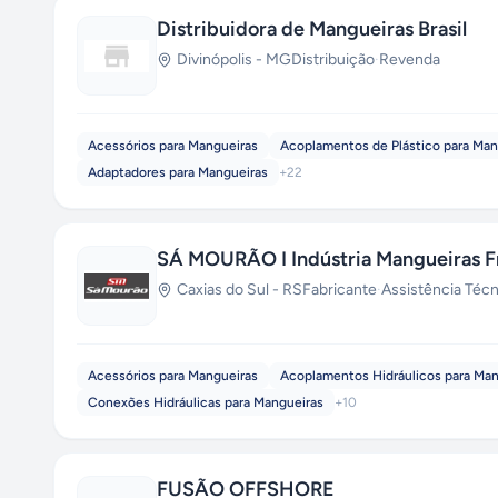
Distribuidora de Mangueiras Brasil
Divinópolis
-
MG
Distribuição
·
Revenda
Acessórios para Mangueiras
Acoplamentos de Plástico para Man
Adaptadores para Mangueiras
+
22
SÁ MOURÃO I Indústria Mangueiras Fr
Caxias do Sul
-
RS
Fabricante
·
Assistência Técn
Acessórios para Mangueiras
Acoplamentos Hidráulicos para Man
Conexões Hidráulicas para Mangueiras
+
10
FUSÃO OFFSHORE