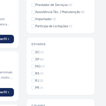
Prestador de Serviços
(
5
)
Assistência Téc. | Manutenção
(
6
)
 com
Importador
(
3
)
ara a
Participa de Licitações
(
1
)
erfil
ESTADOS
SC
(
1
)
SP
(
6
)
MG
(
1
)
RS
(
1
)
, moto-
RJ
(
2
)
ricante.
PR
(
1
)
erfil
CIDADES