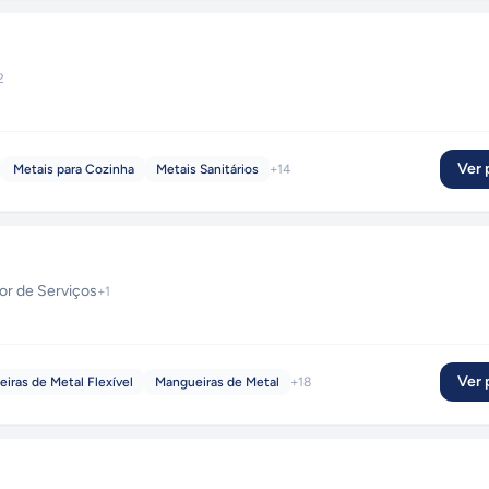
2
Ver p
Metais para Cozinha
Metais Sanitários
+
14
or de Serviços
+
1
Ver p
iras de Metal Flexível
Mangueiras de Metal
+
18