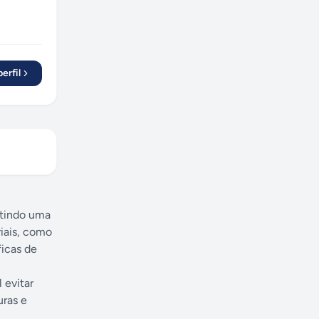
erfil
itindo uma
iais, como
ficas de
 evitar
uras e