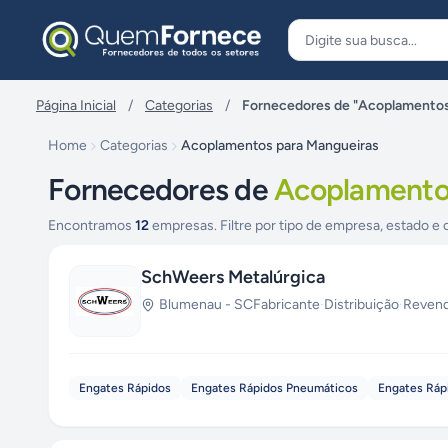
Pular para o conteúdo
Página Inicial
/
Categorias
/
Fornecedores de "Acoplamentos
Home
Categorias
Acoplamentos para Mangueiras
Fornecedores de
Acoplamento
Encontramos
12
empresas. Filtre por tipo de empresa, estado e 
SchWeers Metalúrgica
Blumenau
-
SC
Fabricante
·
Distribuição
·
Reven
Engates Rápidos
Engates Rápidos Pneumáticos
Engates Ráp