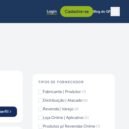
Login
Cadastre-se
Blog do QF
TIPOS DE FORNECEDOR
Fabricante | Produtor
(
7
)
Distribuição | Atacado
(
9
)
Revenda | Varejo
(
9
)
erfil
Loja Online | Aplicativo
(
2
)
Produtos p/ Revendas Online
(
1
)