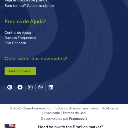
Veja as opções de planos
Sem tempo? Cadastro rápido
Precisa de Ajuda?
Central de Ajuda
Dúvidas Frequentes
Fale Conosco
Quer saber das novidades?
Fale conosco!
© 2026 QuemFornece.com. Todos os direitos reservados. |
Política de
Privacidade
|
Termos de Uso
Desenvolvido por
Pragmasoft
Need help with the Brazilian market?