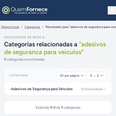
Pular para o conteúdo
Página Inicial
/
Categorias
/
Resultados para "adesivos de seguranca para vei
RESULTADOS DE BUSCA
Categorias relacionadas a
"
adesivos
de seguranca para veiculos
"
1
categorias encontradas
CATEGORIA
Adesivos de Segurança para Veículos
9
fornecedores
Exibindo
1
–
1
de
1
categorias