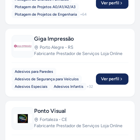
Ver perfil
Plotagem de Projetos A0/A1/A2/A3
Plotagem de Projetos de Engenharia
+
64
Giga Impressão
Porto Alegre
-
RS
Fabricante
·
Prestador de Serviços
·
Loja Online
Adesivos para Paredes
Ver perfil
Adesivos de Segurança para Veículos
Adesivos Especiais
Adesivos Infantis
+
32
Ponto Visual
Fortaleza
-
CE
Fabricante
·
Prestador de Serviços
·
Loja Online