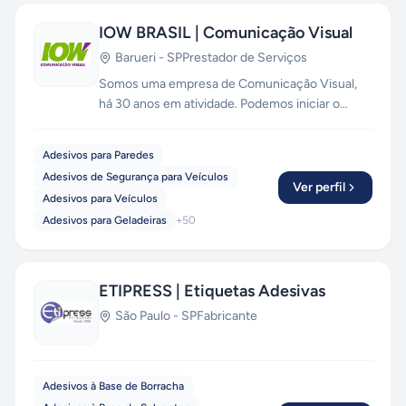
IOW BRASIL | Comunicação Visual
Barueri
-
SP
Prestador de Serviços
Somos uma empresa de Comunicação Visual,
há 30 anos em atividade. Podemos iniciar o
trabalho desde a criação até instalação das
artes. Fachada, letreiro com ou sem iluminação
Adesivos para Paredes
dos mais variados materiais como, acrílico, mdf,
Adesivos de Segurança para Veículos
pvc, aço escovado e aço galvanizado com
Ver perfil
Adesivos para Veículos
pintura automotiva e etc. Placas, sinalização
Adesivos para Geladeiras
+
50
interna e externa. Adesivamento em paredes,
vidros, portas, móveis e etc. Envelopamento de
veículos, entre outros.
ETIPRESS | Etiquetas Adesivas
São Paulo
-
SP
Fabricante
Adesivos à Base de Borracha