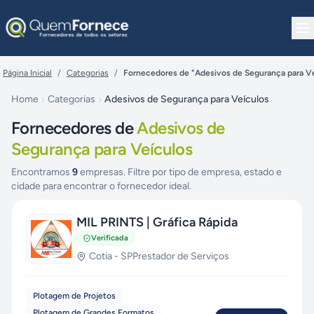
Pular para o conteúdo
Página Inicial
/
Categorias
/
Fornecedores de "Adesivos de Segurança para V
Home
Categorias
Adesivos de Segurança para Veículos
Fornecedores de
Adesivos de
Segurança para Veículos
Encontramos
9
empresas. Filtre por tipo de empresa, estado e
cidade para encontrar o fornecedor ideal.
MIL PRINTS | Gráfica Rápida
Verificada
Cotia
-
SP
Prestador de Serviços
Plotagem de Projetos
Plotagem de Grandes Formatos