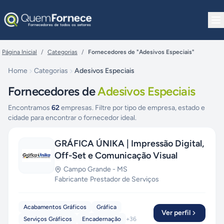
Pular para o conteúdo
Página Inicial
/
Categorias
/
Fornecedores de "Adesivos Especiais"
Home
Categorias
Adesivos Especiais
Fornecedores de
Adesivos Especiais
Encontramos
62
empresas. Filtre por tipo de empresa, estado e
cidade para encontrar o fornecedor ideal.
GRÁFICA ÚNIKA | Impressão Digital,
Off-Set e Comunicação Visual
Campo Grande
-
MS
Fabricante
·
Prestador de Serviços
Acabamentos Gráficos
Gráfica
Ver perfil
Serviços Gráficos
Encadernação
+
36