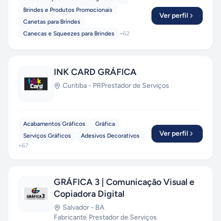
Brindes e Produtos Promocionais
Ver perfil
Canetas para Brindes
Canecas e Squeezes para Brindes
+
62
INK CARD GRÁFICA
Curitiba
-
PR
Prestador de Serviços
Acabamentos Gráficos
Gráfica
Ver perfil
Serviços Gráficos
Adesivos Decorativos
+
67
GRÁFICA 3 | Comunicação Visual e
Copiadora Digital
Salvador
-
BA
Fabricante
·
Prestador de Serviços