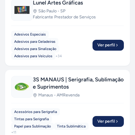
Lunel Artes Gráficas
São Paulo
-
SP
Fabricante
·
Prestador de Serviços
Adesivos Especiais
Adesivos para Geladeiras
Ver perfil
Adesivos para Sinalização
Adesivos para Veículos
+
34
3S MANAUS | Serigrafia, Sublimação
e Suprimentos
Manaus
-
AM
Revenda
Acessórios para Serigrafia
Tintas para Serigrafia
Ver perfil
Papel para Sublimação
Tinta Sublimática
+
11