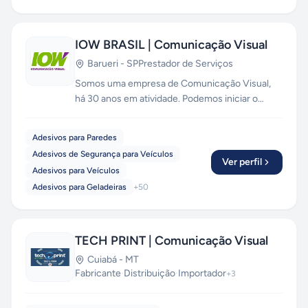
IOW BRASIL | Comunicação Visual
Barueri
-
SP
Prestador de Serviços
Somos uma empresa de Comunicação Visual,
há 30 anos em atividade. Podemos iniciar o
trabalho desde a criação até instalação das
artes. Fachada, letreiro com ou sem iluminação
Adesivos para Paredes
dos mais variados materiais como, acrílico, mdf,
Adesivos de Segurança para Veículos
pvc, aço escovado e aço galvanizado com
Ver perfil
Adesivos para Veículos
pintura automotiva e etc. Placas, sinalização
Adesivos para Geladeiras
+
50
interna e externa. Adesivamento em paredes,
vidros, portas, móveis e etc. Envelopamento de
veículos, entre outros.
TECH PRINT | Comunicação Visual
Cuiabá
-
MT
Fabricante
·
Distribuição
·
Importador
+
3