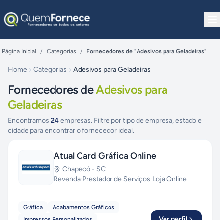
Pular para o conteúdo
Página Inicial
/
Categorias
/
Fornecedores de "Adesivos para Geladeiras"
Home
Categorias
Adesivos para Geladeiras
Fornecedores de
Adesivos para
Geladeiras
Encontramos
24
empresas. Filtre por tipo de empresa, estado e
cidade para encontrar o fornecedor ideal.
Atual Card Gráfica Online
Chapecó
-
SC
Revenda
·
Prestador de Serviços
·
Loja Online
Gráfica
Acabamentos Gráficos
Ver perfil
Impressos Personalizados