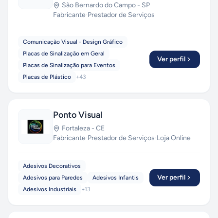
São Bernardo do Campo
-
SP
Fabricante
·
Prestador de Serviços
Comunicação Visual - Design Gráfico
Placas de Sinalização em Geral
Ver perfil
Placas de Sinalização para Eventos
Placas de Plástico
+
43
Ponto Visual
Fortaleza
-
CE
Fabricante
·
Prestador de Serviços
·
Loja Online
Adesivos Decorativos
Ver perfil
Adesivos para Paredes
Adesivos Infantis
Adesivos Industriais
+
13