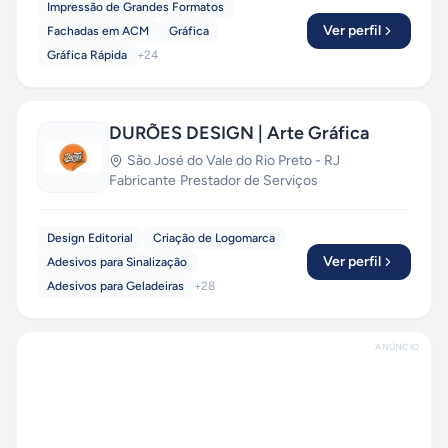
Impressão de Grandes Formatos
Ver perfil
Fachadas em ACM
Gráfica
Gráfica Rápida
+
24
DURÕES DESIGN | Arte Gráfica
São José do Vale do Rio Preto
-
RJ
Fabricante
·
Prestador de Serviços
Design Editorial
Criação de Logomarca
Ver perfil
Adesivos para Sinalização
Adesivos para Geladeiras
+
28
ANÚNCIO