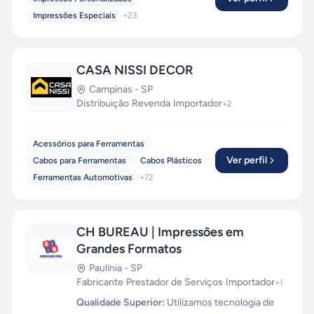
Impressões Especiais
+
23
CASA NISSI DECOR
Campinas
-
SP
Distribuição
·
Revenda
·
Importador
+
2
Acessórios para Ferramentas
Ver perfil
Cabos para Ferramentas
Cabos Plásticos
Ferramentas Automotivas
+
72
CH BUREAU | Impressões em
Grandes Formatos
Paulínia
-
SP
Fabricante
·
Prestador de Serviços
·
Importador
+
1
Qualidade Superior:
Utilizamos tecnologia de