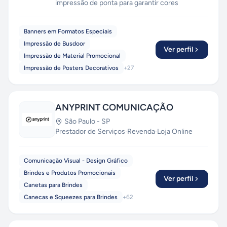
impressão de ponta para garantir cores
vibrantes e detalhes precisos;
Personalização Completa:
Oferecemos
Banners em Formatos Especiais
soluções personalizadas para atender às suas
Impressão de Busdoor
necessidades específicas e captar a essência
Ver perfil
Impressão de Material Promocional
da sua marca;
Impressão de Posters Decorativos
+
27
Entrega Rápida:
Comprometidos com prazos,
garantimos que seu projeto será entregue no
tempo certo e com a qualidade esperada;
Consultoria Especializada:
Trabalhamos com
ANYPRINT COMUNICAÇÃO
você para entender suas necessidades e
São Paulo
-
SP
fornecer soluções adequadas;
Prestador de Serviços
·
Revenda
·
Loja Online
Sob Medida:
Materiais que fletem a identidade
da sua marca e atendem aos seus objetivos;
Qualidade Garantida:
Tecnologia de ponta para
Comunicação Visual - Design Gráfico
garantir a máxima qualidade em cada impressão.
Brindes e Produtos Promocionais
Ver perfil
Canetas para Brindes
Canecas e Squeezes para Brindes
+
62