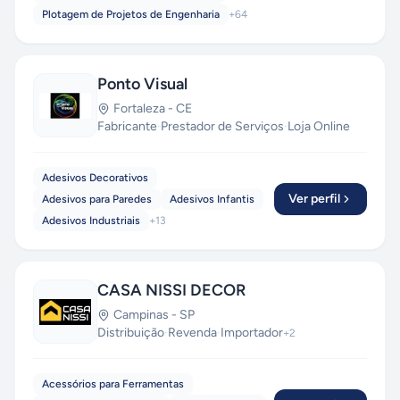
Plotagem de Projetos de Engenharia
+
64
Ponto Visual
Fortaleza
-
CE
Fabricante
·
Prestador de Serviços
·
Loja Online
Adesivos Decorativos
Ver perfil
Adesivos para Paredes
Adesivos Infantis
Adesivos Industriais
+
13
CASA NISSI DECOR
Campinas
-
SP
Distribuição
·
Revenda
·
Importador
+
2
Acessórios para Ferramentas