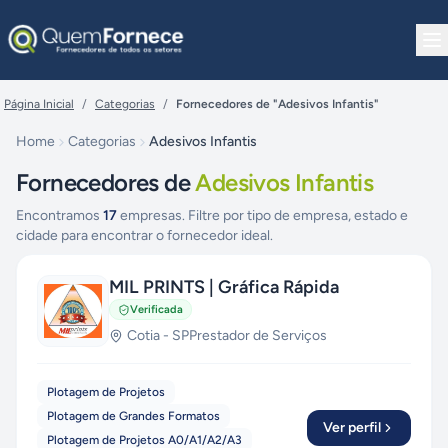
Pular para o conteúdo
Página Inicial
/
Categorias
/
Fornecedores de "Adesivos Infantis"
Home
Categorias
Adesivos Infantis
Fornecedores de
Adesivos Infantis
Encontramos
17
empresas. Filtre por tipo de empresa, estado e
cidade para encontrar o fornecedor ideal.
MIL PRINTS | Gráfica Rápida
Verificada
Cotia
-
SP
Prestador de Serviços
Plotagem de Projetos
Plotagem de Grandes Formatos
Ver perfil
Plotagem de Projetos A0/A1/A2/A3