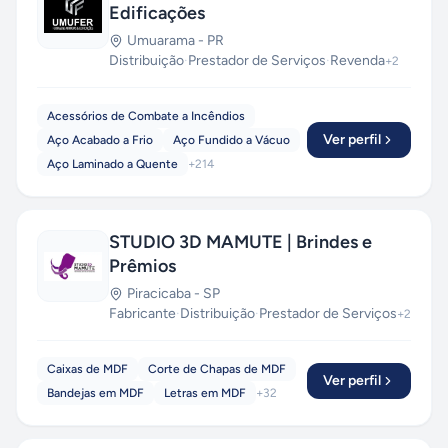
Edificações
Umuarama
-
PR
Distribuição
·
Prestador de Serviços
·
Revenda
+
2
Acessórios de Combate a Incêndios
Ver perfil
Aço Acabado a Frio
Aço Fundido a Vácuo
Aço Laminado a Quente
+
214
STUDIO 3D MAMUTE | Brindes e
Prêmios
Piracicaba
-
SP
Fabricante
·
Distribuição
·
Prestador de Serviços
+
2
Caixas de MDF
Corte de Chapas de MDF
Ver perfil
Bandejas em MDF
Letras em MDF
+
32