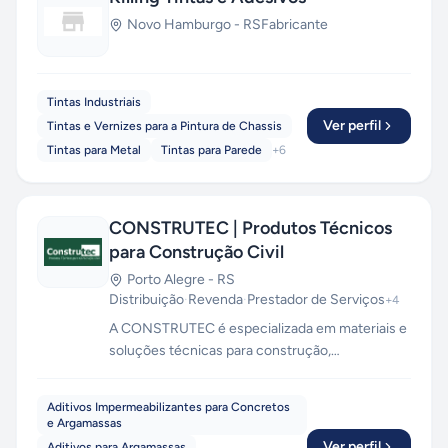
Novo Hamburgo
-
RS
Fabricante
Tintas Industriais
Ver perfil
Tintas e Vernizes para a Pintura de Chassis
Tintas para Metal
Tintas para Parede
+
6
CONSTRUTEC | Produtos Técnicos
para Construção Civil
Porto Alegre
-
RS
Distribuição
·
Revenda
·
Prestador de Serviços
+
4
A CONSTRUTEC é especializada em materiais e
soluções técnicas para construção,
manutenção e reparos. Possui vasta experiência
em consultoria de obras com demandas
Aditivos Impermeabilizantes para Concretos
complexas. Registrada no CREA RS e membro
e Argamassas
atuante do Instituto Brasileiro de
Ver perfil
Aditivos para Argamassas