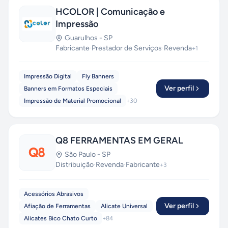
HCOLOR | Comunicação e
Impressão
Guarulhos
-
SP
Fabricante
·
Prestador de Serviços
·
Revenda
+
1
Impressão Digital
Fly Banners
Ver perfil
Banners em Formatos Especiais
Impressão de Material Promocional
+
30
Q8 FERRAMENTAS EM GERAL
São Paulo
-
SP
Distribuição
·
Revenda
·
Fabricante
+
3
Acessórios Abrasivos
Ver perfil
Afiação de Ferramentas
Alicate Universal
Alicates Bico Chato Curto
+
84