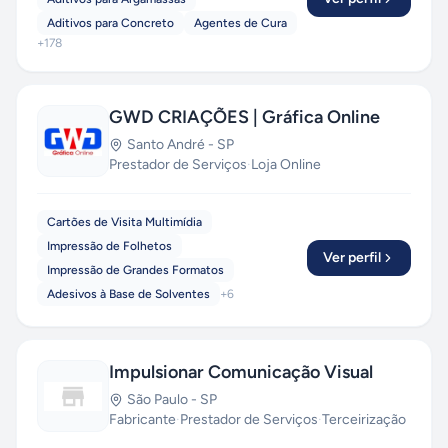
Impermeabilização, a Construtec investe na
Aditivos para Concreto
Agentes de Cura
constante atualização e conhecimento da
+
178
funcionalidade e do desempenho dos projetos e
produtos.
GWD CRIAÇÕES | Gráfica Online
Santo André
-
SP
Prestador de Serviços
·
Loja Online
Cartões de Visita Multimídia
Impressão de Folhetos
Ver perfil
Impressão de Grandes Formatos
Adesivos à Base de Solventes
+
6
Impulsionar Comunicação Visual
São Paulo
-
SP
Fabricante
·
Prestador de Serviços
·
Terceirização