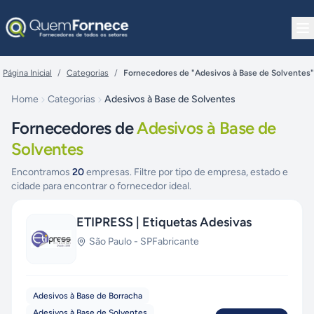
Pular para o conteúdo
Página Inicial
/
Categorias
/
Fornecedores de "Adesivos à Base de Solventes"
Home
Categorias
Adesivos à Base de Solventes
Fornecedores de
Adesivos à Base de
Solventes
Encontramos
20
empresas. Filtre por tipo de empresa, estado e
cidade para encontrar o fornecedor ideal.
ETIPRESS | Etiquetas Adesivas
São Paulo
-
SP
Fabricante
Adesivos à Base de Borracha
Adesivos à Base de Solventes