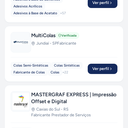
Ver perfil
Adesivos Acrílicos
Adesivos à Base de Acetato
+
57
MultiColas
Verificada
Jundiaí
-
SP
Fabricante
Colas Semi-Sintéticas
Colas Sintéticas
Ver perfil
Fabricante de Colas
Colas
+
22
MASTERGRAF EXPRESS | Impressão
Offset e Digital
Caxias do Sul
-
RS
Fabricante
·
Prestador de Serviços