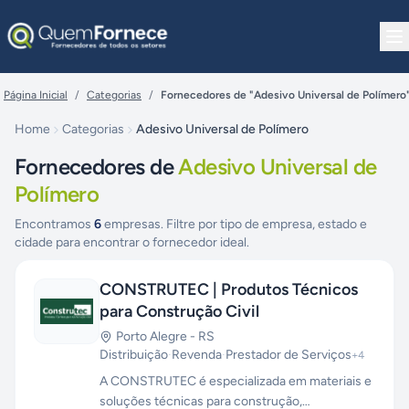
Pular para o conteúdo
Página Inicial
/
Categorias
/
Fornecedores de "Adesivo Universal de Polímero
Home
Categorias
Adesivo Universal de Polímero
Fornecedores de
Adesivo Universal de
Polímero
Encontramos
6
empresas. Filtre por tipo de empresa, estado e
cidade para encontrar o fornecedor ideal.
CONSTRUTEC | Produtos Técnicos
para Construção Civil
Porto Alegre
-
RS
Distribuição
·
Revenda
·
Prestador de Serviços
+
4
A CONSTRUTEC é especializada em materiais e
soluções técnicas para construção,