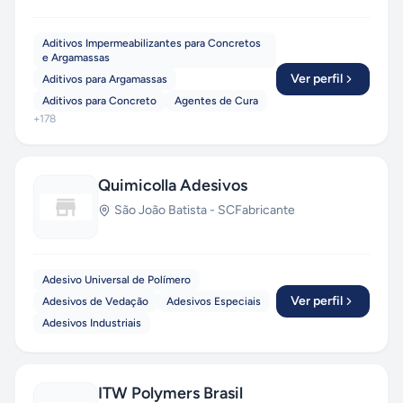
manutenção e reparos. Possui vasta experiência
em consultoria de obras com demandas
Aditivos Impermeabilizantes para Concretos
complexas. Registrada no CREA RS e membro
e Argamassas
atuante do Instituto Brasileiro de
Ver perfil
Aditivos para Argamassas
Impermeabilização, a Construtec investe na
Aditivos para Concreto
Agentes de Cura
constante atualização e conhecimento da
+
178
funcionalidade e do desempenho dos projetos e
produtos.
Quimicolla Adesivos
São João Batista
-
SC
Fabricante
Adesivo Universal de Polímero
Ver perfil
Adesivos de Vedação
Adesivos Especiais
Adesivos Industriais
ITW Polymers Brasil