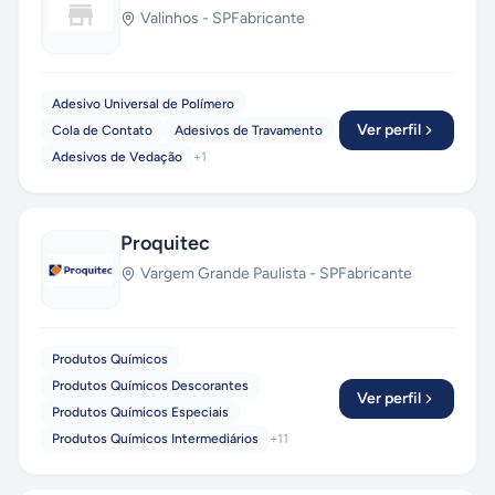
Valinhos
-
SP
Fabricante
Adesivo Universal de Polímero
Ver perfil
Cola de Contato
Adesivos de Travamento
Adesivos de Vedação
+
1
Proquitec
Vargem Grande Paulista
-
SP
Fabricante
Produtos Químicos
Produtos Químicos Descorantes
Ver perfil
Produtos Químicos Especiais
Produtos Químicos Intermediários
+
11