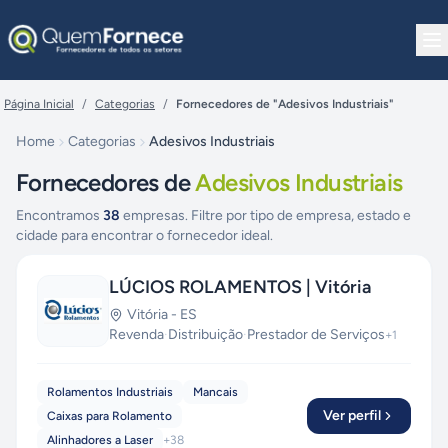
Pular para o conteúdo
Página Inicial
/
Categorias
/
Fornecedores de "Adesivos Industriais"
Home
Categorias
Adesivos Industriais
Fornecedores de
Adesivos Industriais
Encontramos
38
empresas. Filtre por tipo de empresa, estado e
cidade para encontrar o fornecedor ideal.
LÚCIOS ROLAMENTOS | Vitória
Vitória
-
ES
Revenda
·
Distribuição
·
Prestador de Serviços
+
1
Rolamentos Industriais
Mancais
Ver perfil
Caixas para Rolamento
Alinhadores a Laser
+
38