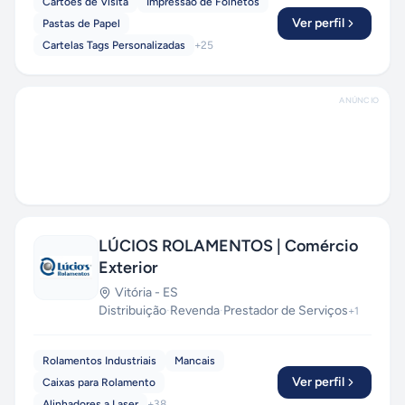
Cartões de Visita
Impressão de Folhetos
Ver perfil
Pastas de Papel
Cartelas Tags Personalizadas
+
25
ANÚNCIO
LÚCIOS ROLAMENTOS | Comércio
Exterior
Vitória
-
ES
Distribuição
·
Revenda
·
Prestador de Serviços
+
1
Rolamentos Industriais
Mancais
Ver perfil
Caixas para Rolamento
Alinhadores a Laser
+
38