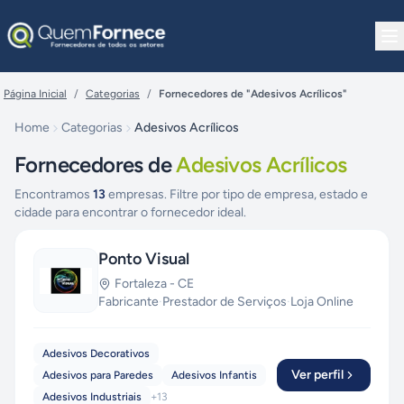
Pular para o conteúdo
Página Inicial
/
Categorias
/
Fornecedores de "Adesivos Acrílicos"
Home
Categorias
Adesivos Acrílicos
Fornecedores de
Adesivos Acrílicos
Encontramos
13
empresas. Filtre por tipo de empresa, estado e
cidade para encontrar o fornecedor ideal.
Ponto Visual
Fortaleza
-
CE
Fabricante
·
Prestador de Serviços
·
Loja Online
Adesivos Decorativos
Ver perfil
Adesivos para Paredes
Adesivos Infantis
Adesivos Industriais
+
13