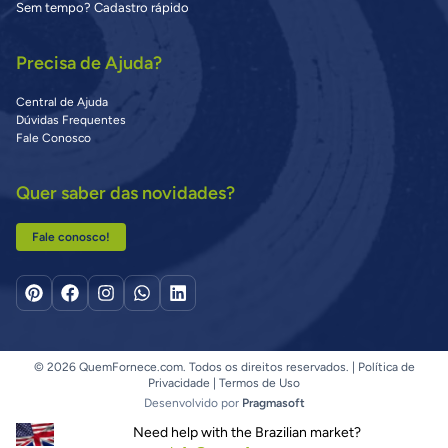
Sem tempo? Cadastro rápido
Precisa de Ajuda?
Central de Ajuda
Dúvidas Frequentes
Fale Conosco
Quer saber das novidades?
Fale conosco!
© 2026 QuemFornece.com. Todos os direitos reservados. |
Política de
Privacidade
|
Termos de Uso
Desenvolvido por
Pragmasoft
Need help with the Brazilian market?