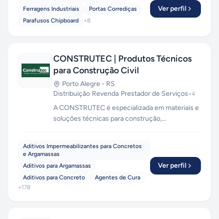
Ver perfil
Ferragens Industriais
Portas Corrediças
Parafusos Chipboard
+
8
CONSTRUTEC | Produtos Técnicos
para Construção Civil
Porto Alegre
-
RS
Distribuição
·
Revenda
·
Prestador de Serviços
+
4
A CONSTRUTEC é especializada em materiais e
soluções técnicas para construção,
manutenção e reparos. Possui vasta experiência
em consultoria de obras com demandas
Aditivos Impermeabilizantes para Concretos
complexas. Registrada no CREA RS e membro
e Argamassas
atuante do Instituto Brasileiro de
Ver perfil
Aditivos para Argamassas
Impermeabilização, a Construtec investe na
Aditivos para Concreto
Agentes de Cura
constante atualização e conhecimento da
+
178
funcionalidade e do desempenho dos projetos e
produtos.