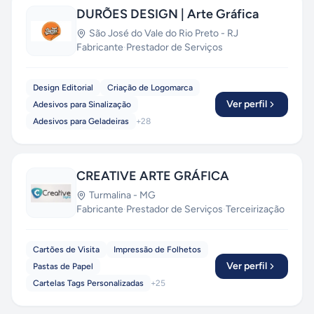
DURÕES DESIGN | Arte Gráfica
São José do Vale do Rio Preto
-
RJ
Fabricante
·
Prestador de Serviços
Design Editorial
Criação de Logomarca
Ver perfil
Adesivos para Sinalização
Adesivos para Geladeiras
+
28
CREATIVE ARTE GRÁFICA
Turmalina
-
MG
Fabricante
·
Prestador de Serviços
·
Terceirização
Cartões de Visita
Impressão de Folhetos
Ver perfil
Pastas de Papel
Cartelas Tags Personalizadas
+
25