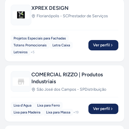
XPREX DESIGN
Florianópolis
-
SC
Prestador de Serviços
Projetos Especiais para Fachadas
Ver perfil
Totens Promocionais
Letra Caixa
Letreiros
+
5
COMERCIAL RIZZO | Produtos
Industriais
São José dos Campos
-
SP
Distribuição
Lixa d'Agua
Lixa para Ferro
Ver perfil
Lixa para Madeira
Lixa para Massa
+
19