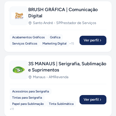
BRUSH GRÁFICA | Comunicação
Digital
Santo André
-
SP
Prestador de Serviços
Acabamentos Gráficos
Gráfica
Ver perfil
Serviços Gráficos
Marketing Digital
+
15
3S MANAUS | Serigrafia, Sublimação
e Suprimentos
Manaus
-
AM
Revenda
Acessórios para Serigrafia
Tintas para Serigrafia
Ver perfil
Papel para Sublimação
Tinta Sublimática
+
11