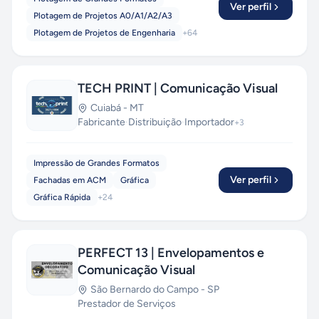
Ver perfil
Plotagem de Projetos A0/A1/A2/A3
Plotagem de Projetos de Engenharia
+
64
TECH PRINT | Comunicação Visual
Cuiabá
-
MT
Fabricante
·
Distribuição
·
Importador
+
3
Impressão de Grandes Formatos
Ver perfil
Fachadas em ACM
Gráfica
Gráfica Rápida
+
24
PERFECT 13 | Envelopamentos e
Comunicação Visual
São Bernardo do Campo
-
SP
Prestador de Serviços