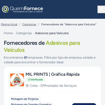
Pular para o conteúdo
Página Inicial
/
Categorias
/
Fornecedores de "Adesivos para Veículos"
Home
Categorias
Adesivos para Veículos
Fornecedores de
Adesivos para
Veículos
Encontramos
61
empresas. Filtre por tipo de empresa, estado e
cidade para encontrar o fornecedor ideal.
MIL PRINTS | Gráfica Rápida
Verificada
Cotia
-
SP
Prestador de Serviços
Plotagem de Projetos
Plotagem de Grandes Formatos