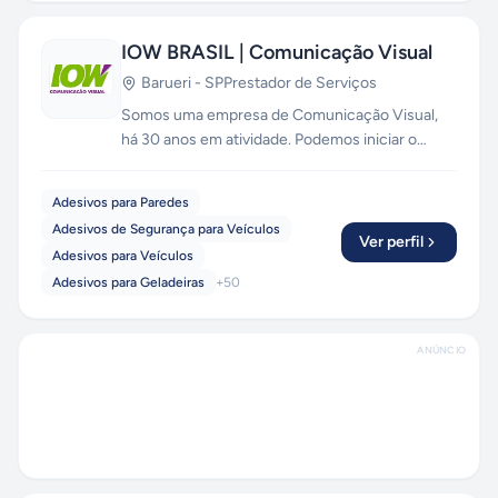
IOW BRASIL | Comunicação Visual
Barueri
-
SP
Prestador de Serviços
Somos uma empresa de Comunicação Visual,
há 30 anos em atividade. Podemos iniciar o
trabalho desde a criação até instalação das
artes. Fachada, letreiro com ou sem iluminação
Adesivos para Paredes
dos mais variados materiais como, acrílico, mdf,
Adesivos de Segurança para Veículos
pvc, aço escovado e aço galvanizado com
Ver perfil
Adesivos para Veículos
pintura automotiva e etc. Placas, sinalização
Adesivos para Geladeiras
+
50
interna e externa. Adesivamento em paredes,
vidros, portas, móveis e etc. Envelopamento de
veículos, entre outros.
ANÚNCIO