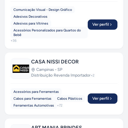
Comunicação Visual - Design Gráfico
Adesivos Decorativos
Adesivos para Vitrines
Ver perfil
Acessórios Personalizados para Quartos do
Bebê
+
36
CASA NISSI DECOR
Campinas
-
SP
Distribuição
·
Revenda
·
Importador
+
2
Acessórios para Ferramentas
Ver perfil
Cabos para Ferramentas
Cabos Plásticos
Ferramentas Automotivas
+
72
ART MANIA BRINDES